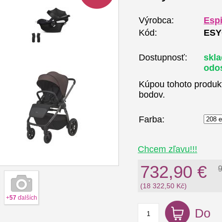
Výrobca:
Esp
Kód:
ESY
Dostupnosť:
skla
odo
Kúpou tohoto produk
bodov.
Farba:
Chcem zľavu!!!
732,90 €
9
(18 322,50 Kč)
+
57
ďalších
Do