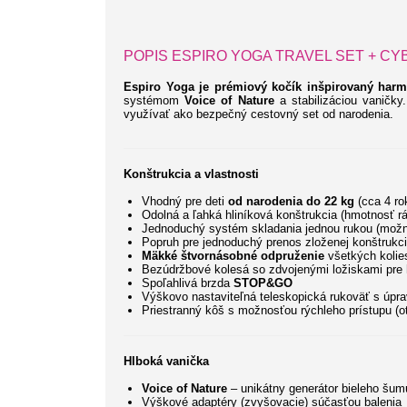
POPIS ESPIRO YOGA TRAVEL SET + CYB
Espiro Yoga je prémiový kočík inšpirovaný harmó
systémom
Voice of Nature
a stabilizáciou vaničk
využívať ako bezpečný cestovný set od narodenia.
Konštrukcia a vlastnosti
Vhodný pre deti
od narodenia do 22 kg
(cca 4 ro
Odolná a ľahká hliníková konštrukcia (hmotnosť r
Jednoduchý systém skladania jednou rukou (možné
Popruh pre jednoduchý prenos zloženej konštrukc
Mäkké štvornásobné odpruženie
všetkých kolie
Bezúdržbové kolesá so zdvojenými ložiskami pre 
Spoľahlivá brzda
STOP&GO
Výškovo nastaviteľná teleskopická rukoväť s úpr
Priestranný kôš s možnosťou rýchleho prístupu (o
Hlboká vanička
Voice of Nature
– unikátny generátor bieleho šum
Výškové adaptéry (zvyšovacie) súčasťou balenia