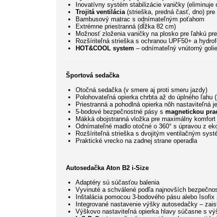
Inovatívny systém stabilizácie vaničky (eliminuje 
Trojitá ventilácia
(strieška, predná časť, dno) pre
Bambusový matrac s odnímateľným poťahom
Extrémne priestranná (dĺžka 82 cm)
Možnosť zloženia vaničky na plosko pre ľahkú pr
Rozšíriteľná strieška s ochranou UPF50+ a hydro
HOT&COOL system
– odnímateľný vnútorný golie
Športová sedačka
Otočná sedačka (v smere aj proti smeru jazdy)
Polohovateľná opierka chrbta až do úplného ľahu (
Priestranná a pohodlná opierka nôh nastaviteľná j
5-bodové bezpečnostné pásy s
magnetickou pra
Mäkká obojstranná vložka pre maximálny komfort
Odnímateľné madlo otočné o 360° s úpravou z ek
Rozšíriteľná strieška s dvojitým ventilačným sy
Praktické vrecko na zadnej strane operadla
Autosedačka Aton B2 i-Size
Adaptéry sú súčasťou balenia
Vyvinuté a schválené podľa najnovších bezpečno
Inštalácia pomocou 3-bodového pásu alebo Isofi
Integrované nastavenie výšky autosedačky – zaisť
Výškovo nastaviteľná opierka hlavy súčasne s výš