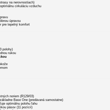
otrasy na nerovnostiach)
 optimálnu cirkuláciu vzduchu
epravu
fóbnou úpravou
r pre tepelný komfort
3 polohy)
ednou rukou
ckou
okože
stémom
stných noriem (R129/03)
x základne Base One (predávaná samostatne)
uje optimálnu polohu ľahu
kou pásov (11 pozícií)