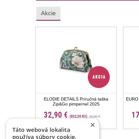
Akcie
ELODIE DETAILS Príručná taška
EURO C
Zip&Go pimpernel 2025
32,90 €
17
(822,50 Kč)
39,90 €
×
Táto webová lokalita
používa súbory cookie.