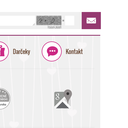
=
[nový kód]