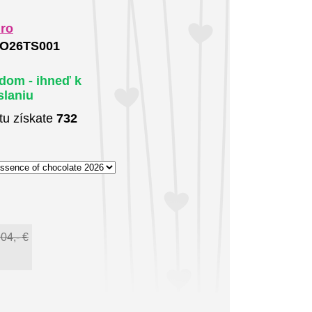
iro
O26TS001
dom - ihneď k
slaniu
tu získate
732
04,- €