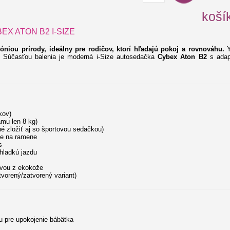
koší
EX ATON B2 I-SIZE
niou prírody, ideálny pre rodičov, ktorí hľadajú pokoj a rovnováhu.
Y
y. Súčasťou balenia je moderná i-Size autosedačka
Cybex Aton B2
s adap
kov)
ámu len 8 kg)
 zložiť aj so športovou sedačkou)
ie na ramene
s
hladkú jazdu
avou z ekokože
tvorený/zatvorený variant)
u pre upokojenie bábätka