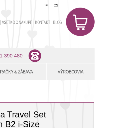
SK
CS
0
položiek
VŠETKO O NÁKUPE
KONTAKT
BLOG
0,00 €
1 390 480
RAČKY & ZÁBAVA
VÝROBCOVIA
 Travel Set
 B2 i-Size