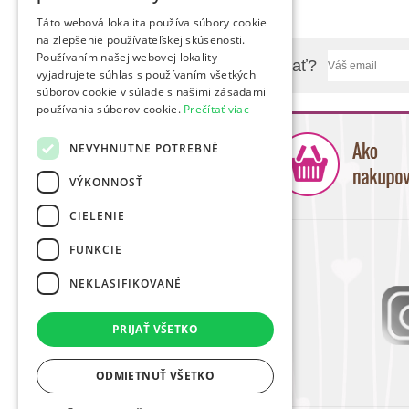
Táto webová lokalita používa súbory cookie
na zlepšenie používateľskej skúsenosti.
Používaním našej webovej lokality
Chcete sa nás niečo spýtať?
vyjadrujete súhlas s používaním všetkých
súborov cookie v súlade s našimi zásadami
používania súborov cookie.
Prečítať viac
NEVYHNUTNE POTREBNÉ
VÝKONNOSŤ
CIELENIE
FUNKCIE
NEKLASIFIKOVANÉ
PRIJAŤ VŠETKO
ODMIETNUŤ VŠETKO