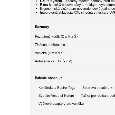
L.S.P. System
– lineárny systém ochrany proti b
Extra široké 3-bodové pásy s mäkkými výstelkam
Ergonomická vložka pre novorodencov (ideálna d
Integrovaná skladacia XXL slnečná strieška s U
Rozmery
Rozložený kočík (D x V x Š)
Zložená konštrukcia
Vanička (D x V x Š)
Autosedačka (D x Š x V)
Balenie obsahuje
Konštrukcia Espiro Yoga
Športová sedačka + 
Systém Voice of Nature
Taška pre rodiča s po
Výškové adaptéry pre vaničku