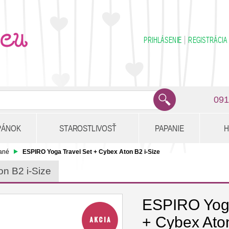
PRIHLÁSENIE
REGISTRÁCIA
091
PÁNOK
STAROSTLIVOSŤ
PAPANIE
H
ané
ESPIRO Yoga Travel Set + Cybex Aton B2 i-Size
n B2 i-Size
ESPIRO Yoga
+ Cybex Aton