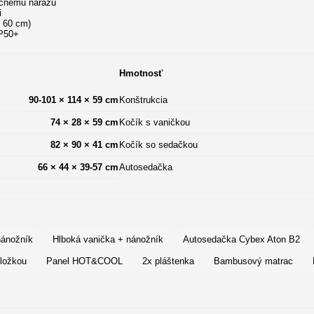
očnému nárazu
i
o 60 cm)
VP50+
Hmotnosť
90-101 × 114 × 59 cm
Konštrukcia
74 × 28 × 59 cm
Kočík s vaničkou
82 × 90 × 41 cm
Kočík so sedačkou
66 × 44 × 39-57 cm
Autosedačka
nánožník
Hlboká vanička + nánožník
Autosedačka Cybex Aton B2
dložkou
Panel HOT&COOL
2x pláštenka
Bambusový matrac