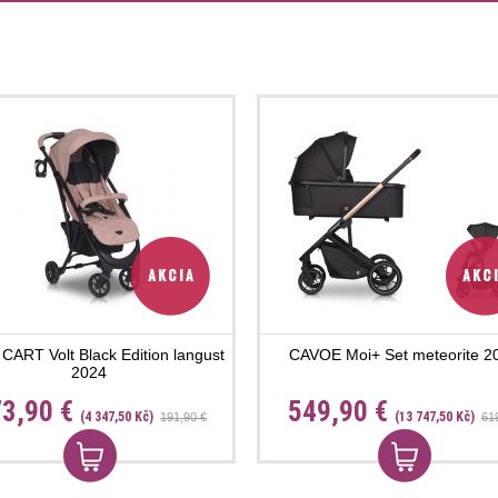
ART Volt Black Edition langust
CAVOE Moi+ Set meteorite 2
2024
3,90 €
549,90 €
(4 347,50 Kč)
(13 747,50 Kč)
191,90 €
61