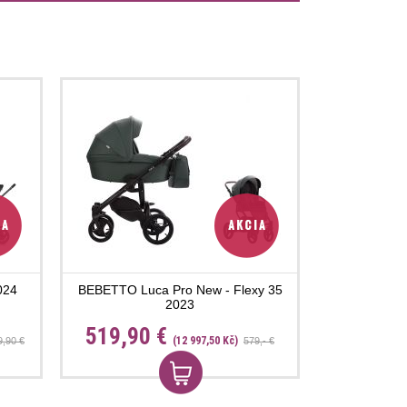
024
BEBETTO Luca Pro New - Flexy 35
2023
519,90 €
(12 997,50 Kč)
9,90 €
579,- €