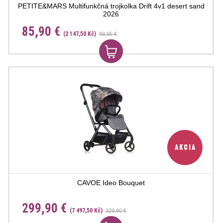
PETITE&MARS Multifunkčná trojkolka Drift 4v1 desert sand
2026
85,90 €
(2 147,50 Kč)
89,95 €
CAVOE Ideo Bouquet
299,90 €
(7 497,50 Kč)
329,90 €