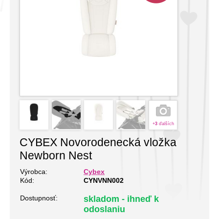
+
3
ďalších
CYBEX Novorodenecká vložka
Newborn Nest
Výrobca:
Cybex
Kód:
CYNVNN002
Dostupnosť:
skladom - ihneď k
odoslaniu