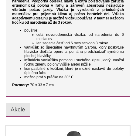
narodenia.
Podporná opierka hlavy a extra polstrovanie zaručia
ergonomickú polohu v ľahu a zároveň absorbujú nežiadúce
vibrácie počas jazdy.
Vložka je vyrobená z priedušných
materiálov pre príjemnú klímu aj počas horúcich dní. Vďaka
adaptívnemu dizajnu je možné vložku používať v takmer každom
kočíku od narodenia až do 3 rokov.
použitie:
celá novorodenecká vložka: od narodenia do
6
mesiacov
len sedacia časť: od 6 mesiacov do
3 rokov
vankúšik so špeciálne navrhnutým tvarom, ktorý poskytuje
hlavičke dieťaťa oporu a pomáha predchádzať syndrómu
plochej hlavičky
inštalácia vankúšika pomocou suchého zipsu, ktorý umožní
rýchlu zmenu polohy vyššie alebo nižšie
kompatibilné s kočíkmi, ktoré je možné nastaviť do polohy
úplného ľahu
možno prať v práčke na 30° C
Rozmery:
70 x 33 x 7 cm
Akcie