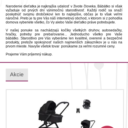
Narodenie dieťatka je najkrajšia udalosť v živote človeka. Bábätko si však
vyžaduje od prvých dní výnimočnú starostlivosť. Každý rodič sa snaží
poskytnúť svojmu drobčekovi len to najlepšie, občas je to však veľmi
náročné. Preto je tu pre Vás náš internetový obchod, v ktorom si z pohodlia
domova vyberiete všetko, čo Vy alebo Vaše dieťatko práve potrebujete.
V našej ponuke sa nachádzajú kočíky všetkých druhov, autosedačky,
hračky, potreby pre prebaľovanie... Jednoducho všetko pre Vaše
bábätko. Starostlivo pre Vás vyberáme len kvalitné, overené a bezpečné
produkty, pretože spokojnosť našich najmenších zákazníkov je u nás na
prvom mieste. Navyše všetok tovar ponúkame za veľmi rozumné ceny.
Prajeme Vám príjemný nákup.
Akcie