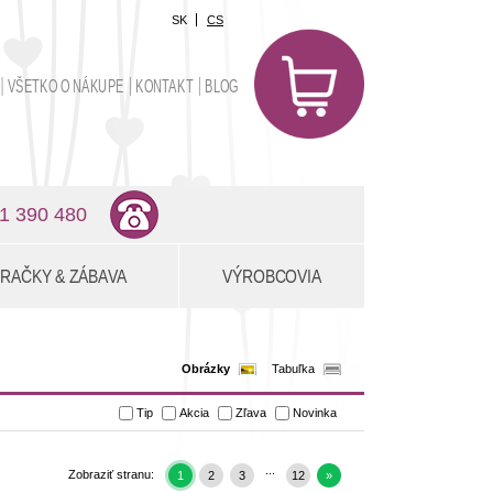
SK
CS
0
položiek
VŠETKO O NÁKUPE
KONTAKT
BLOG
0,00 €
1 390 480
RAČKY & ZÁBAVA
VÝROBCOVIA
Obrázky
Tabuľka
Tip
Akcia
Zľava
Novinka
...
Zobraziť stranu:
1
2
3
12
»