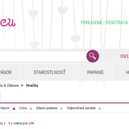
PRIHLÁSENIE
REGISTRÁCIA
091
PÁNOK
STAROSTLIVOSŤ
PAPANIE
H
ky & Zábava
Hračky
:
Názov
Cena
Dátum pridania
Odporúčané poradie
kty
1 - 9
z celkových
108