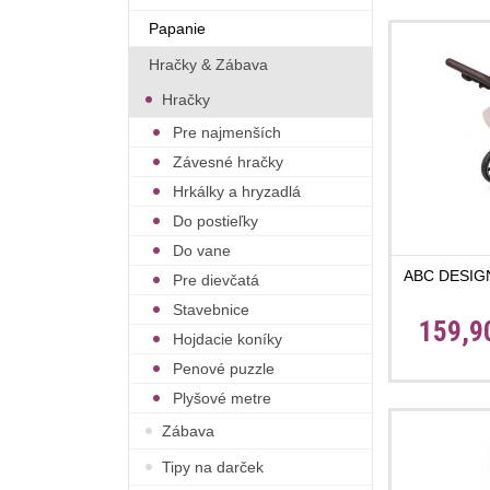
Papanie
Hračky & Zábava
Hračky
Pre najmenších
Závesné hračky
Hrkálky a hryzadlá
Do postieľky
Do vane
ABC DESIGN 
Pre dievčatá
Stavebnice
159,9
Hojdacie koníky
Penové puzzle
Plyšové metre
Zábava
Tipy na darček