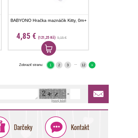
BABYONO Hračka maznáčik Kitty, 0m+
4,85 €
(121,25 Kč)
5,15 €
...
Zobraziť stranu:
1
2
3
12
»
=
[nový kód]