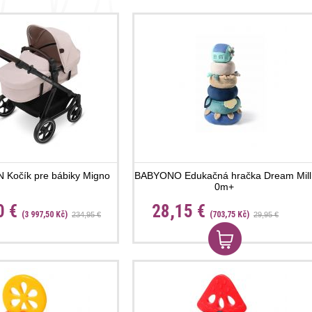
Kočík pre bábiky Migno
BABYONO Edukačná hračka Dream Mill
0m+
0 €
28,15 €
(3 997,50 Kč)
(703,75 Kč)
234,95 €
29,95 €