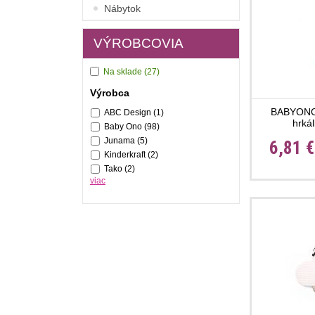
Nábytok
VÝROBCOVIA
Na sklade
(27)
Výrobca
BABYONO 
ABC Design
(1)
hrká
Baby Ono
(98)
Junama
(5)
6,81 
Kinderkraft
(2)
Tako
(2)
viac