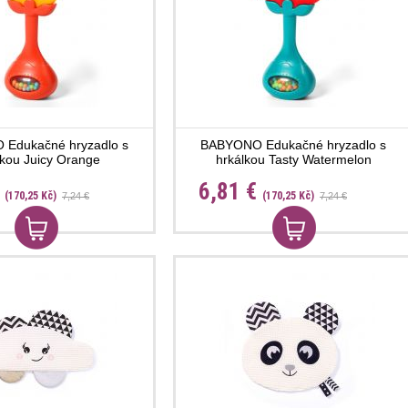
Edukačné hryzadlo s
BABYONO Edukačné hryzadlo s
lkou Juicy Orange
hrkálkou Tasty Watermelon
€
6,81 €
(170,25 Kč)
(170,25 Kč)
7,24 €
7,24 €