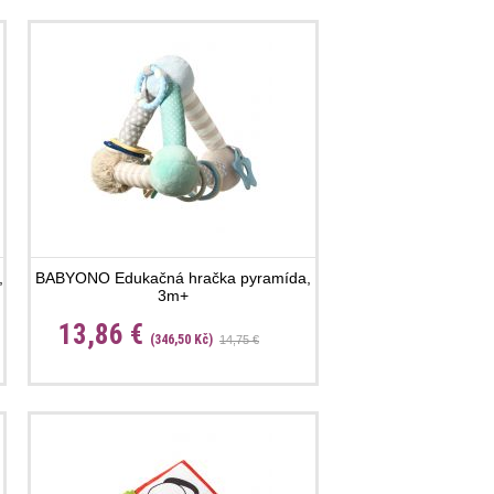
,
BABYONO Edukačná hračka pyramída,
3m+
13,86 €
(346,50 Kč)
14,75 €