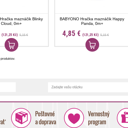
račka maznáčik Blinky
BABYONO Hračka maznáčik Happy
Cloud, 0m+
Panda, 0m+
€
4,85 €
(121,25 Kč)
(121,25 Kč)
5,15 €
5,15 €
produktov.