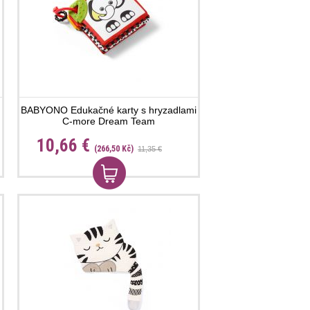
BABYONO Edukačné karty s hryzadlami
C-more Dream Team
10,66 €
(266,50 Kč)
11,35 €