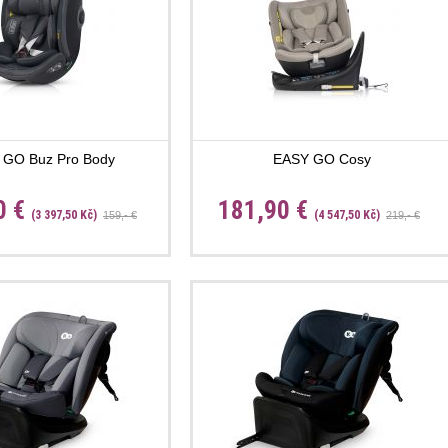
 GO Buz Pro Body
EASY GO Cosy
0 €
181,90 €
(3 397,50 Kč)
(4 547,50 Kč)
159,- €
219,- €