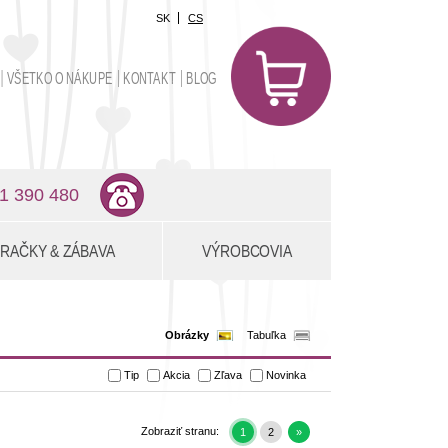
SK
CS
0
položiek
VŠETKO O NÁKUPE
KONTAKT
BLOG
0,00 €
1 390 480
RAČKY & ZÁBAVA
VÝROBCOVIA
Obrázky
Tabuľka
Tip
Akcia
Zľava
Novinka
Zobraziť stranu:
1
2
»