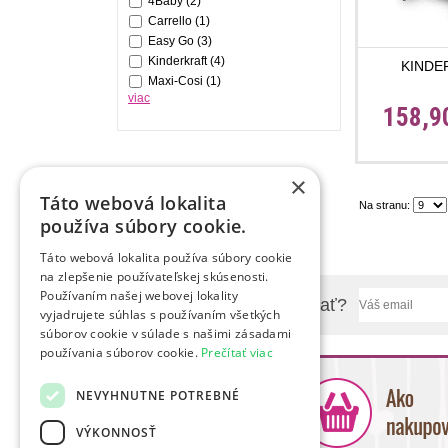
4Baby
(2)
Carrello
(1)
Easy Go
(3)
Kinderkraft
(4)
KINDER
Maxi-Cosi
(1)
viac
158,9
×
Táto webová lokalita
Na stranu:
používa súbory cookie.
Táto webová lokalita používa súbory cookie
na zlepšenie používateľskej skúsenosti.
Používaním našej webovej lokality
Chcete sa nás niečo spýtať?
vyjadrujete súhlas s používaním všetkých
súborov cookie v súlade s našimi zásadami
používania súborov cookie.
Prečítať viac
NEVYHNUTNE POTREBNÉ
VÝKONNOSŤ