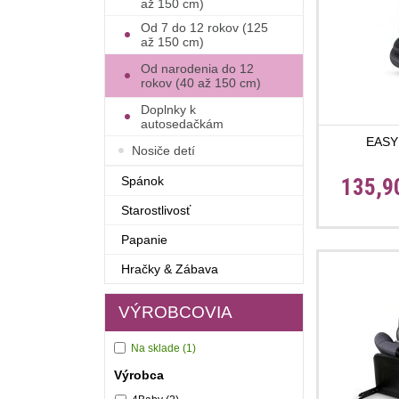
až 150 cm)
Od 7 do 12 rokov (125
až 150 cm)
Od narodenia do 12
rokov (40 až 150 cm)
Doplnky k
autosedačkám
EASY
Nosiče detí
Spánok
135,9
Starostlivosť
Papanie
Hračky & Zábava
VÝROBCOVIA
Na sklade
(1)
Výrobca