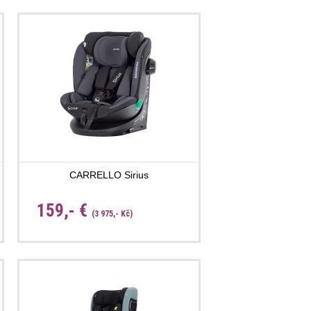
CARRELLO Sirius
159,- €
(3 975,- Kč)