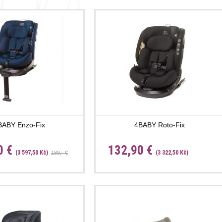
BABY Enzo-Fix
4BABY Roto-Fix
0 €
132,90 €
(3 597,50 Kč)
(3 322,50 Kč)
189,- €