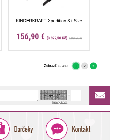
KINDERKRAFT Xpedition 3 i-Size
156,90 €
(3 922,50 Kč)
199,90 €
Zobraziť stranu:
1
2
»
=
[nový kód]