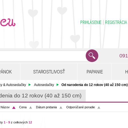
PRIHLÁSENIE
REGISTRÁCIA
091
PÁNOK
STAROSTLIVOSŤ
PAPANIE
H
ky & Autosedačky
Autosedačky
Od narodenia do 12 rokov (40 až 150 cm)
enia do 12 rokov (40 až 150 cm)
:
Názov
Cena
Dátum pridania
Odporúčané poradie
kty
1 - 9
z celkových
12