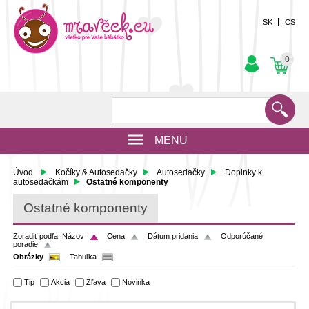
SK
CS
0
MENU
Úvod
Kočíky & Autosedačky
Autosedačky
Doplnky k
autosedačkám
Ostatné komponenty
Ostatné komponenty
Zoradiť podľa:
Názov
Cena
Dátum pridania
Odporúčané
poradie
Obrázky
Tabuľka
Tip
Akcia
Zľava
Novinka