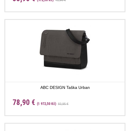
(972,50 Kč)
41,96 €
ABC DESIGN Taška Urban
78,90 €
(1 972,50 Kč)
83,95 €