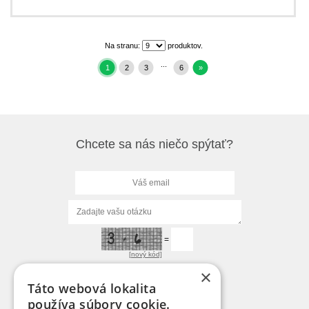
Na stranu:
produktov.
...
1
2
3
6
»
Chcete sa nás niečo spýtať?
=
[nový kód]
×
Táto webová lokalita
používa súbory cookie.