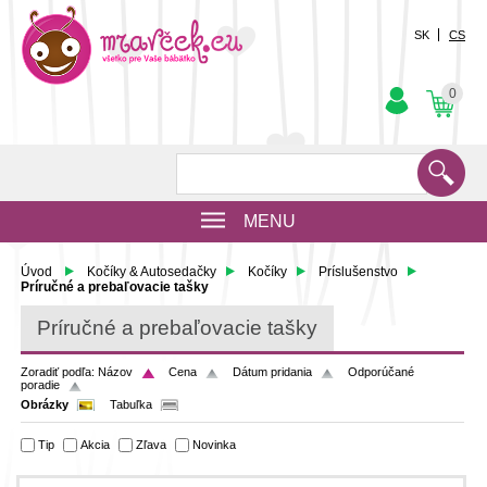
SK
CS
0
MENU
Úvod
Kočíky & Autosedačky
Kočíky
Príslušenstvo
Príručné a prebaľovacie tašky
Príručné a prebaľovacie tašky
Zoradiť podľa:
Názov
Cena
Dátum pridania
Odporúčané
poradie
Obrázky
Tabuľka
Tip
Akcia
Zľava
Novinka