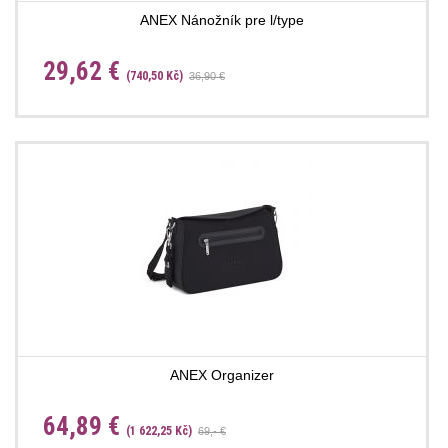
ANEX Nánožník pre l/type
29,62 €
(740,50 Kč)
36,90 €
ANEX Organizer
64,89 €
(1 622,25 Kč)
69,- €