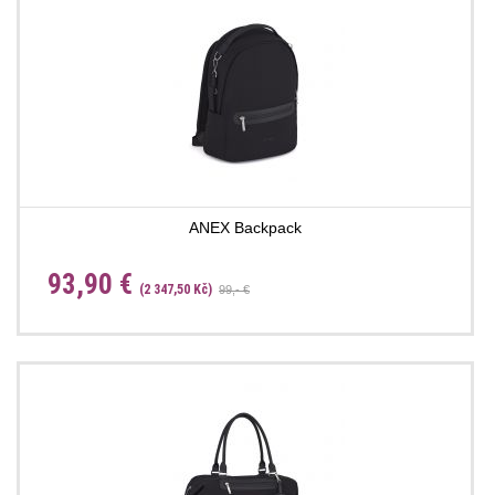
ANEX Backpack
93,90 €
(2 347,50 Kč)
99,- €