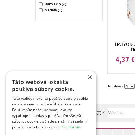
Baby Ono
(4)
Medela
(1)
BABYONO 
N
4,37 
×
Táto webová lokalita
Na stranu:
používa súbory cookie.
Táto webová lokalita používa súbory cookie
na zlepšenie používateľskej skúsenosti.
Používaním našej webovej lokality
Chcete sa nás niečo spýtať?
vyjadrujete súhlas s používaním všetkých
súborov cookie v súlade s našimi zásadami
používania súborov cookie.
Prečítať viac