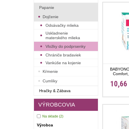
Papanie
Dojčenie
Odsávačky mlieka
Uskladnenie
materského mlieka
Vložky do podprsenky
Chrániče bradaviek
Vankúše na kojenie
BABYONO 
Kŕmenie
Comfort,
Cumlíky
10,66
Hračky & Zábava
VÝROBCOVIA
Na sklade
(2)
Výrobca