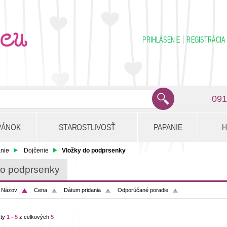
PRIHLÁSENIE
REGISTRÁCIA
091
PÁNOK
STAROSTLIVOSŤ
PAPANIE
H
nie
Dojčenie
Vložky do podprsenky
do podprsenky
:
Názov
Cena
Dátum pridania
Odporúčané poradie
kty
1 - 5
z celkových
5