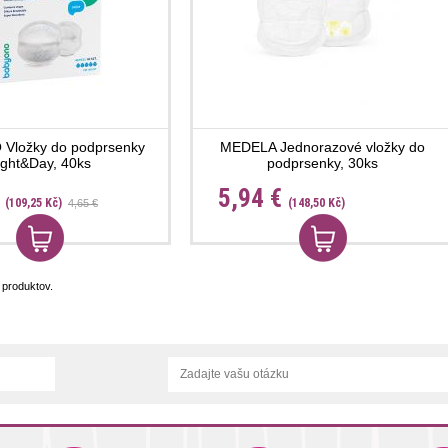
Vložky do podprsenky
MEDELA Jednorazové vložky do
ight&Day, 40ks
podprsenky, 30ks
€
5,94 €
(109,25 Kč)
(148,50 Kč)
4,65 €
produktov.