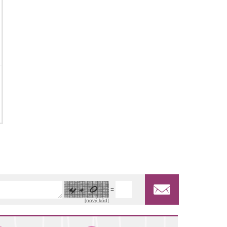
=
[nový kód]