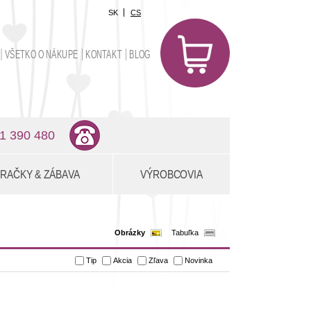
SK
CS
0
položiek
VŠETKO O NÁKUPE
KONTAKT
BLOG
0,00 €
1 390 480
RAČKY & ZÁBAVA
VÝROBCOVIA
Obrázky
Tabuľka
Tip
Akcia
Zľava
Novinka