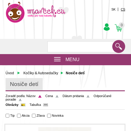
SK
CS
0
MENU
Úvod
Kočíky & Autosedačky
Nosiče detí
Nosiče detí
Zoradiť podľa:
Názov
Cena
Dátum pridania
Odporúčané
poradie
Obrázky
Tabuľka
Tip
Akcia
Zľava
Novinka