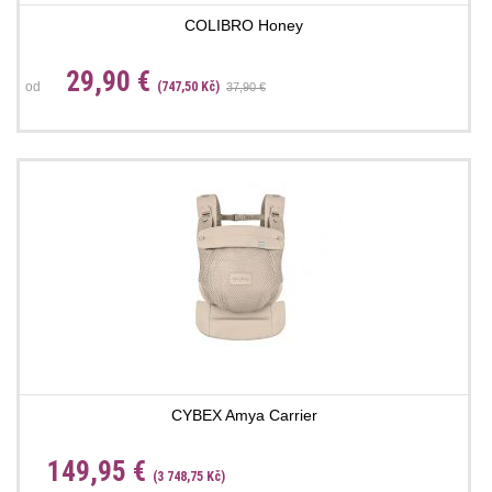
COLIBRO Honey
29,90 €
od
(747,50 Kč)
37,90 €
CYBEX Amya Carrier
149,95 €
(3 748,75 Kč)