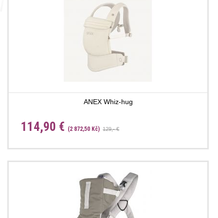
ANEX Whiz-hug
114,90 €
(2 872,50 Kč)
129,- €