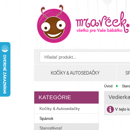
KOČÍKY & AUTOSEDAČKY
S
Úvod
Staro
Vedierk
KATEGÓRIE
Kočíky & Autosedačky
V tejto 
Spánok
Starostlivosť