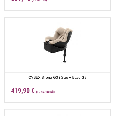
(9 725,- Kč)
CYBEX Sirona G3 i-Size + Base G3
419,90 €
(10 497,50 Kč)