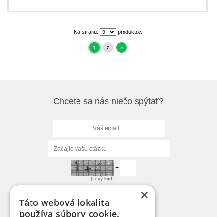
Na stranu:
produktov.
1
2
»
Chcete sa nás niečo spýtať?
=
[nový kód]
×
Táto webová lokalita
používa súbory cookie.