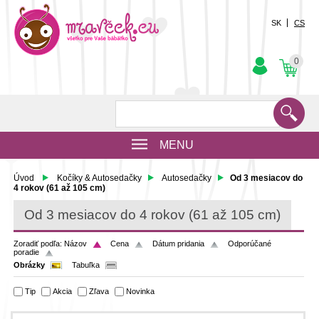
SK
CS
0
MENU
Úvod
Kočíky & Autosedačky
Autosedačky
Od 3 mesiacov do
4 rokov (61 až 105 cm)
Od 3 mesiacov do 4 rokov (61 až 105 cm)
Zoradiť podľa:
Názov
Cena
Dátum pridania
Odporúčané
poradie
Obrázky
Tabuľka
Tip
Akcia
Zľava
Novinka