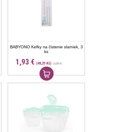
BABYONO Kefky na čistenie slamiek, 3
ks
1,93 €
(48,25 Kč)
2,05 €