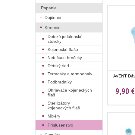
Papanie
Dojčenie
Kŕmenie
Detské jedálenské
stoličky
Kojenecké fľaše
Netečúce hrnčeky
Detský riad
Termosky a termoobaly
AVENT Dáv
Podbradníky
9,90 
Ohrievače kojeneckých
fliaš
Sterilizátory
kojeneckých fliaš
Mixéry
Príslušenstvo