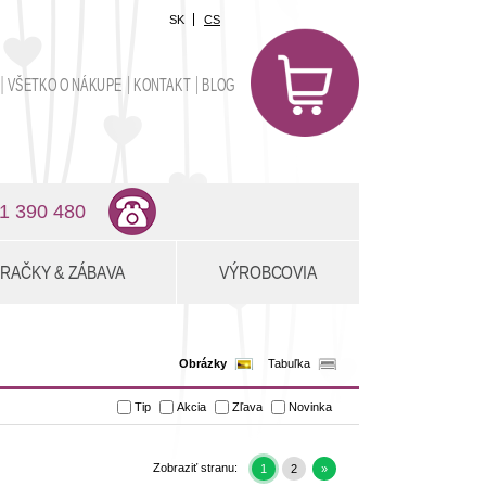
SK
CS
0
položiek
VŠETKO O NÁKUPE
KONTAKT
BLOG
0,00 €
1 390 480
RAČKY & ZÁBAVA
VÝROBCOVIA
Obrázky
Tabuľka
Tip
Akcia
Zľava
Novinka
Zobraziť stranu:
1
2
»