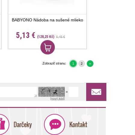
BABYONO Nádoba na sušené mlieko
5,13 €
(128,25 Kč)
5,45 €
Zobraziť stranu:
1
2
»
=
[nový kód]