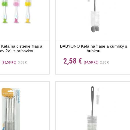
fa na čistenie fliaš a
BABYONO Kefa na fľaše a cumlíky s
ov 2v1 s prísavkou
hubkou
€
2,58 €
(90,50 Kč)
(64,50 Kč)
3,85 €
2,76 €