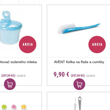
kovač sušeného mlieka
AVENT Kefka na fľaše a cumlíky
€
9,90 €
(247,50 Kč)
(247,50 Kč)
10,95 €
10,95 €