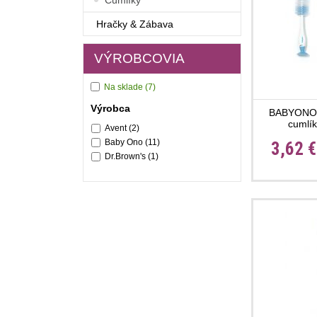
Cumlíky
Hračky & Zábava
VÝROBCOVIA
Na sklade
(7)
Výrobca
BABYONO Ke
cumlík
Avent
(2)
Baby Ono
(11)
3,62 
Dr.Brown's
(1)