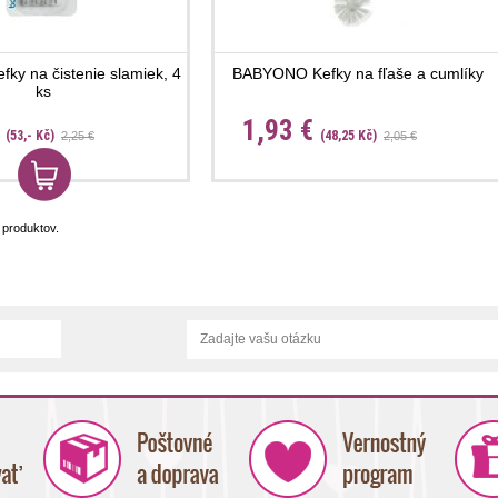
y na čistenie slamiek, 4
BABYONO Kefky na fľaše a cumlíky
ks
€
1,93 €
(53,- Kč)
(48,25 Kč)
2,25 €
2,05 €
produktov.