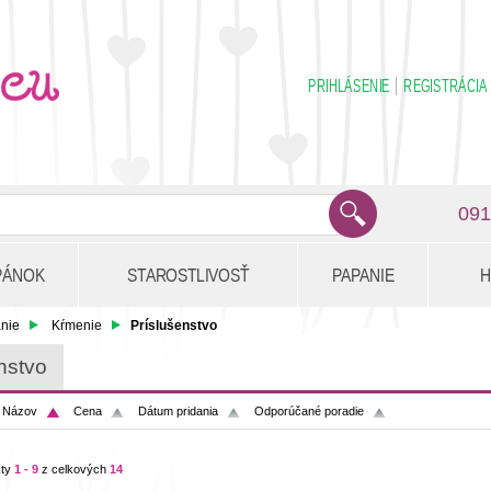
PRIHLÁSENIE
REGISTRÁCIA
091
PÁNOK
STAROSTLIVOSŤ
PAPANIE
H
nie
Kŕmenie
Príslušenstvo
nstvo
:
Názov
Cena
Dátum pridania
Odporúčané poradie
kty
1 - 9
z celkových
14