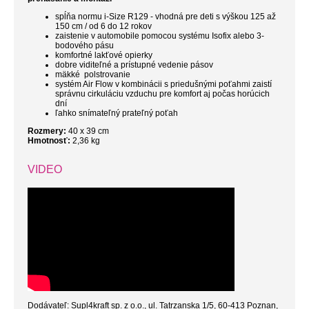
spĺňa normu i-Size R129 - vhodná pre deti s výškou 125 až
150 cm / od 6 do 12 rokov
zaistenie v automobile pomocou systému Isofix alebo 3-
bodového pásu
komfortné lakťové opierky
dobre viditeľné a prístupné vedenie pásov
mäkké polstrovanie
systém Air Flow v kombinácii s priedušnými poťahmi zaistí
správnu cirkuláciu vzduchu pre komfort aj počas horúcich
dní
ľahko snímateľný prateľný poťah
Rozmery
:
40
x 39 cm
Hmotnosť:
2,36 kg
VIDEO
Dodávateľ: Supl4kraft sp. z o.o., ul. Tatrzanska 1/5, 60-413 Poznan,