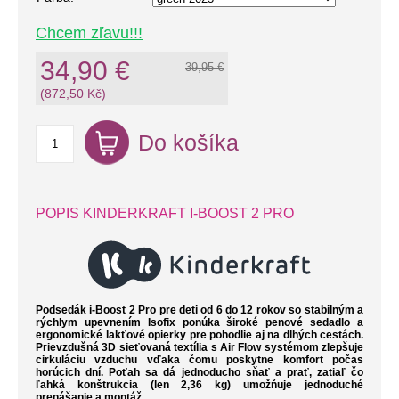
Chcem zľavu!!!
34,90 €
39,95 €
(872,50 Kč)
Do košíka
POPIS KINDERKRAFT I-BOOST 2 PRO
Podsedák i-Boost 2 Pro pre deti od 6 do 12 rokov so stabilným a
rýchlym upevnením Isofix ponúka široké penové sedadlo a
ergonomické lakťové opierky pre pohodlie aj na dlhých cestách.
Prievzdušná 3D sieťovaná textília s Air Flow systémom zlepšuje
cirkuláciu vzduchu vďaka čomu poskytne komfort počas
horúcich dní. Poťah sa dá jednoducho sňať a prať, zatiaľ čo
ľahká konštrukcia (len 2,36 kg) umožňuje jednoduché
prenášanie a montáž.