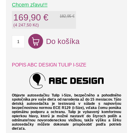
Chcem zľavu!!!
169,90 €
182,95 €
(4 247,50 Kč)
Do košíka
POPIS ABC DESIGN TULIP I-SIZE
Objavte autosedačku
Tulip
i-Size, bezpečného a pohodlného
spoločníka pre vaše dieťa od narodenia až do 15 mesiacov.
Táto
detská autosedačka je testovaná v súlade s najnovšou
bezpečnostnou normou ECE R129 (i-Size), vďaka čomu ponúka
optimálnu podporu a ochranu.
Tulip je vybavený komfortnou
opierkou hlavy, ktorú je možné nastaviť do štyroch polôh a
odnímateľnou novorodeneckou vložkou, takže výšku a šírku
autosedačky môžete dokonale prispôsobiť podľa potrieb
dieťaťa.