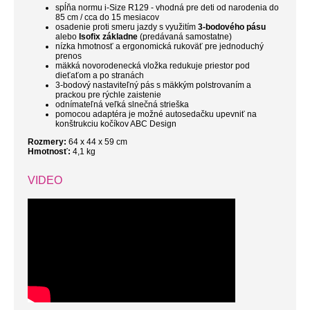
spĺňa normu i-Size R129 - vhodná pre deti od narodenia do
85 cm
/ cca
do 15 mesiacov
osadenie proti smeru jazdy s využitím
3-bodového pásu
alebo
Isofix základne
(predávaná samostatne)
nízka hmotnosť a ergonomická rukoväť pre jednoduchý
prenos
mäkká novorodenecká vložka redukuje priestor pod
dieťaťom a po stranách
3-bodový nastaviteľný pás s mäkkým polstrovaním a
prackou pre rýchle zaistenie
odnímateľná veľká slnečná strieška
pomocou adaptéra je možné autosedačku upevniť na
konštrukciu kočíkov ABC Design
Rozmery:
64 x 44 x 59 cm
Hmotnosť:
4,1 kg
VIDEO