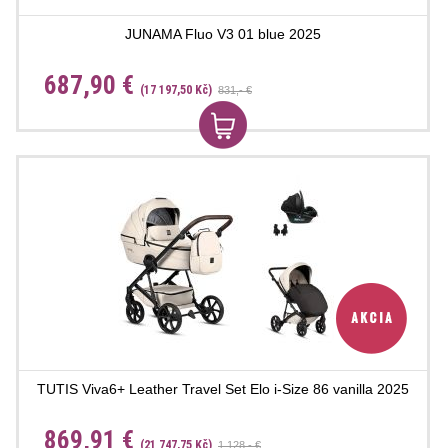
JUNAMA Fluo V3 01 blue 2025
687,90 €
(17 197,50 Kč)
831,- €
TUTIS Viva6+ Leather Travel Set Elo i-Size 86 vanilla 2025
869,91 €
(21 747,75 Kč)
1 128,- €