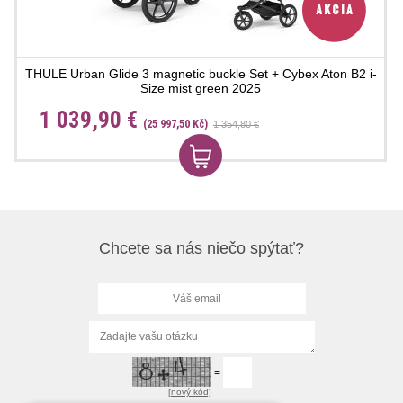
THULE Urban Glide 3 magnetic buckle Set + Cybex Aton B2 i-
Size mist green 2025
1 039,90 €
(25 997,50 Kč)
1 354,80 €
Chcete sa nás niečo spýtať?
=
[nový kód]