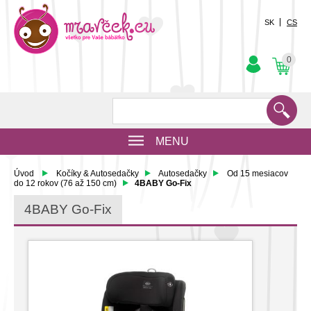
SK
CS
0
MENU
Úvod
Kočíky & Autosedačky
Autosedačky
Od 15 mesiacov
do 12 rokov (76 až 150 cm)
4BABY Go-Fix
4BABY Go-Fix