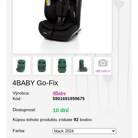
+
23
ďalších
4BABY Go-Fix
Výrobca:
4Baby
Kód:
5901691959675
Dostupnosť:
10 dní
Kúpou tohoto produktu získate
92
bodov.
Farba: