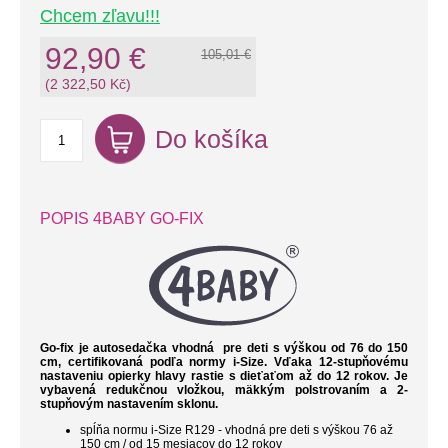
Chcem zľavu!!!
92,90 €
105,01 €
(2 322,50 Kč)
Do košíka
POPIS 4BABY GO-FIX
Go-fix je autosedačka vhodná pre deti s výškou od 76 do 150
cm, certifikovaná podľa normy i-Size.
Vďaka 12-stupňovému
nastaveniu opierky hlavy rastie s dieťaťom až do 12 rokov.
Je
vybavená
redukčnou vložkou, mäkkým polstrovaním a 2-
stupňovým nastavením sklonu.
spĺňa normu i-Size R129 - vhodná pre deti s výškou 76 až
150 cm / od 15 mesiacov do 12 rokov