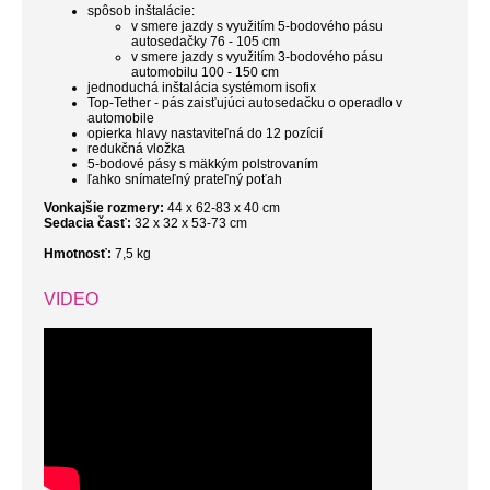
spôsob inštalácie:
v smere jazdy s využitím 5-bodového pásu
autosedačky 76 - 105 cm
v smere jazdy s využitím 3-bodového pásu
automobilu 100 - 150 cm
jednoduchá inštalácia systémom isofix
Top-Tether - pás zaisťujúci autosedačku o operadlo v
automobile
opierka hlavy nastaviteľná do 12 pozícií
redukčná vložka
5-bodové pásy s mäkkým polstrovaním
ľahko snímateľný prateľný poťah
Vonkajšie rozmery:
44 x 62-83 x 40 cm
Sedacia časť:
32 x 32 x 53-73 cm
Hmotnosť:
7,5 kg
VIDEO