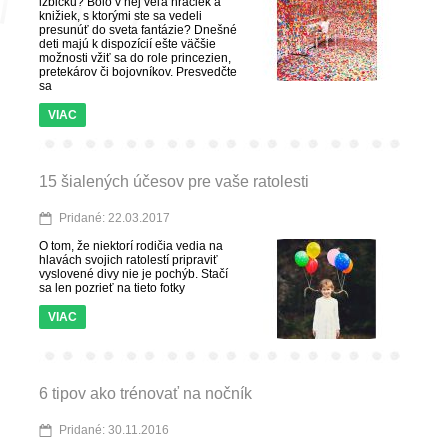
izbičku? Bolo v nej veľa hračiek a
knižiek, s ktorými ste sa vedeli
presunúť do sveta fantázie? Dnešné
deti majú k dispozícií ešte väčšie
možnosti vžiť sa do role princezien,
pretekárov či bojovníkov. Presvedčte
sa
VIAC
15 šialených účesov pre vaše ratolesti
Pridané: 22.03.2017
O tom, že niektorí rodičia vedia na
hlavách svojich ratolestí pripraviť
vyslovené divy nie je pochýb. Stačí
sa len pozrieť na tieto fotky
VIAC
6 tipov ako trénovať na nočník
Pridané: 30.11.2016