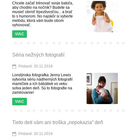
Chcete začať trénovať svoje batoľa,
aby chodilo na nočník? Budete sa
musieť obrniť trpezlivosťou... a brať
to s humorom. No najskôr si vyberte
metódu, ktorá vám bude obom
vyhovovať.
VIAC
Séria nežných fotografií
Pridané: 30.11.2016
Londýnska fotografka Jenny Lewis
vytvorila sériu nádherných fotografií
mamičiek a ich bábätiek vo veku
sotva jeden deň. Sú to fotografie na
zamilovanie!
VIAC
Tieto deti vám ani troška „nepokazia“ deň
Pridané: 30.11.2016