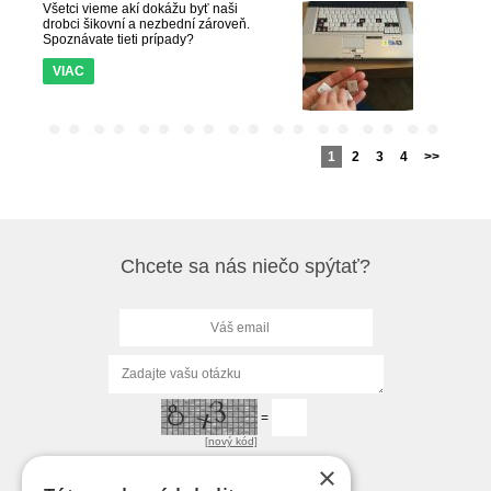
Všetci vieme akí dokážu byť naši
drobci šikovní a nezbední zároveň.
Spoznávate tieti prípady?
VIAC
1
2
3
4
>>
Chcete sa nás niečo spýtať?
=
[nový kód]
×