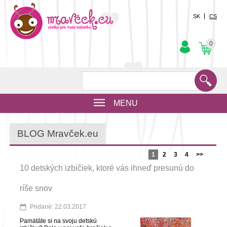
SK
CS
0
MENU
BLOG Mravček.eu
1
2
3
4
>>
10 detských izbičiek, ktoré vás ihneď presunú do
ríše snov
Pridané: 22.03.2017
Pamätáte si na svoju detskú