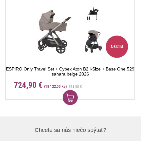
ESPIRO Only Travel Set + Cybex Aton B2 i-Size + Base One 529
sahara beige 2026
724,90 €
(18 122,50 Kč)
851,90 €
Chcete sa nás niečo spýtať?