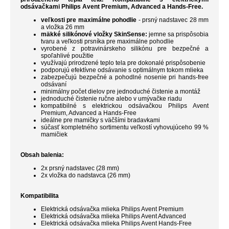
odsávačkami Philips Avent Premium, Advanced a Hands-Free.
veľkosti pre maximálne pohodlie
- prsný nadstavec 28 mm
a vložka 26 mm
mäkké silikónové vložky SkinSense:
jemne sa prispôsobia
tvaru a veľkosti prsníka pre maximálne pohodlie
vyrobené z potravinárskeho silikónu pre bezpečné a
spoľahlivé použitie
využívajú prirodzené teplo tela pre dokonalé prispôsobenie
podporujú efektívne odsávanie s optimálnym tokom mlieka
zabezpečujú bezpečné a pohodlné nosenie pri hands-free
odsávaní
minimálny počet dielov pre jednoduché čistenie a montáž
jednoduché čistenie ručne alebo v umývačke riadu
kompatibilné s elektrickou odsávačkou Philips Avent
Premium, Advanced a Hands-Free
ideálne pre mamičky s väčšími bradavkami
súčasť kompletného sortimentu veľkostí vyhovujúceho 99 %
mamičiek
Obsah balenia:
2x prsný nadstavec (28 mm)
2x vložka do nadstavca (26 mm)
Kompatibilita
Elektrická odsávačka mlieka Philips Avent Premium
Elektrická odsávačka mlieka Philips Avent Advanced
Elektrická odsávačka mlieka Philips Avent Hands-Free