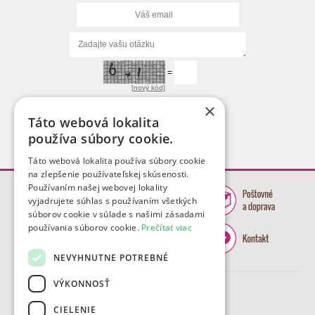
=
[nový kód]
×
Táto webová lokalita
používa súbory cookie.
Táto webová lokalita používa súbory cookie
na zlepšenie používateľskej skúsenosti.
Používaním našej webovej lokality
vyjadrujete súhlas s používaním všetkých
súborov cookie v súlade s našimi zásadami
používania súborov cookie.
Prečítať viac
NEVYHNUTNE POTREBNÉ
VÝKONNOSŤ
CIELENIE