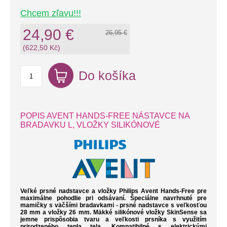
Chcem zľavu!!!
24,90 €
26,95 €
(622,50 Kč)
Do košíka
POPIS AVENT HANDS-FREE NÁSTAVCE NA
BRADAVKU L, VLOŽKY SILIKÓNOVÉ
Veľké prsné nadstavce a vložky Philips Avent Hands-Free pre
maximálne pohodlie pri odsávaní. Špeciálne navrhnuté pre
mamičky s väčšími bradavkami - prsné nadstavce s veľkosťou
28 mm a vložky 26 mm. Mäkké silikónové vložky SkinSense sa
jemne prispôsobia tvaru a veľkosti prsníka s využitím
prirodzeného tepla tela. Kompatibilné s elektrickými