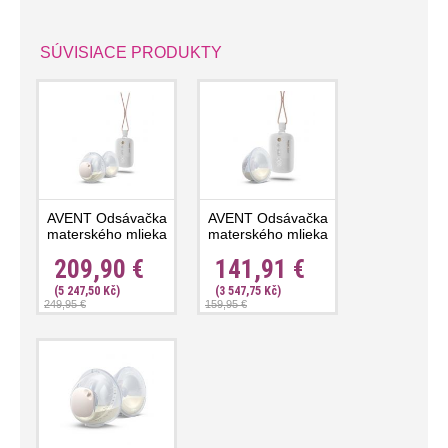
SÚVISIACE PRODUKTY
AVENT Odsávačka
AVENT Odsávačka
materského mlieka
materského mlieka
elektrická Hands-
elektrická Hands-
209,90 €
141,91 €
Free DUO Premium
Free Premium Plus
Plus SCF532/11
SCF531/11
(5 247,50 Kč)
(3 547,75 Kč)
249,95 €
159,95 €