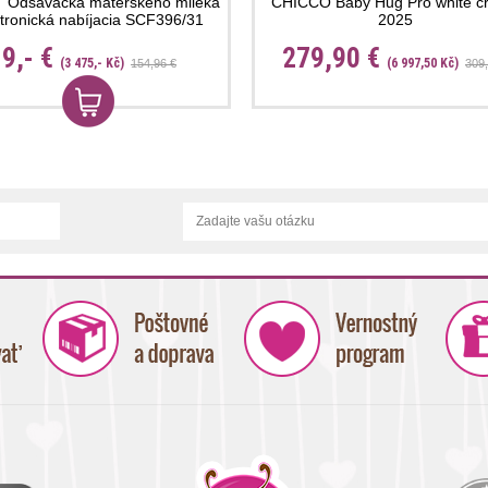
 Odsávačka materského mlieka
CHICCO Baby Hug Pro white c
ktronická nabíjacia SCF396/31
2025
9,- €
279,90 €
(3 475,- Kč)
(6 997,50 Kč)
154,96 €
309,