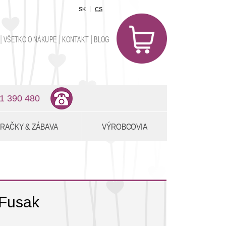
SK
CS
0
položiek
VŠETKO O NÁKUPE
KONTAKT
BLOG
0,00 €
1 390 480
RAČKY & ZÁBAVA
VÝROBCOVIA
Fusak