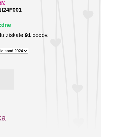
sy
I24F001
ždne
tu získate
91
bodov.
ka