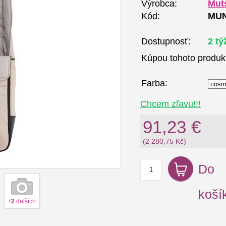
Výrobca:
Mut
Kód:
MUN
Dostupnosť:
2 tý
Kúpou tohoto produk
Farba:
Chcem zľavu!!!
91,23 €
(2 280,75 Kč)
Do
koší
+
2
ďalších