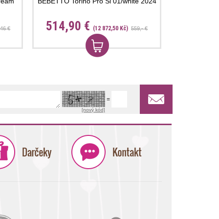
ream
BEBETTO Torino Pro Si 01/white 2024
514,90 €
(12 872,50 Kč)
46 €
559,- €
=
[nový kód]