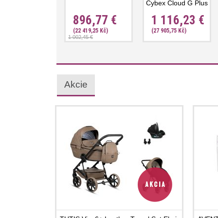
Cybex Cloud G Plus
i-Size
896,77 €
1 116,23 €
(22 419,25 Kč)
(27 905,75 Kč)
1 002,45 €
Akcie