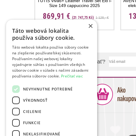
TUTIS Viva6+ Leather Travel Set Elo i-
AVENT
Size 149 cappuccino 2025
ele
869,91 €
13
(21 747,75 Kč)
1 128,- €
×
Táto webová lokalita
používa súbory cookie.
Táto webová lokalita používa súbory cookie
na zlepšenie používateľskej skúsenosti.
Používaním našej webovej lokality
Chcete sa nás niečo spýtať?
vyjadrujete súhlas s používaním všetkých
súborov cookie v súlade s našimi zásadami
používania súborov cookie.
Prečítať viac
NEVYHNUTNE POTREBNÉ
VÝKONNOSŤ
CIELENIE
FUNKCIE
NEKLASIFIKOVANÉ