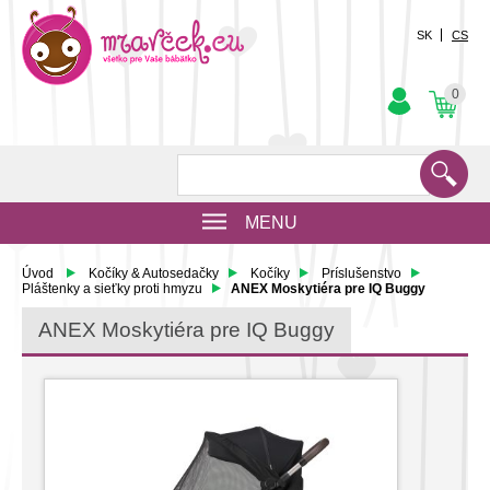
SK
CS
0
MENU
Úvod
Kočíky & Autosedačky
Kočíky
Príslušenstvo
Pláštenky a sieťky proti hmyzu
ANEX Moskytiéra pre IQ Buggy
ANEX Moskytiéra pre IQ Buggy