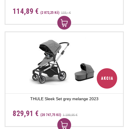
114,89 €
(2 872,25 Kč)
133,- €
THULE Sleek Set grey melange 2023
829,91 €
(20 747,75 Kč)
1 199,95 €