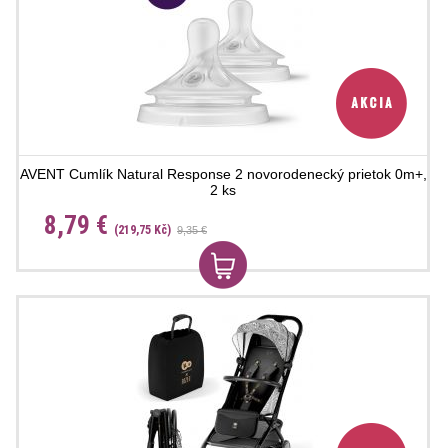
AVENT Cumlík Natural Response 2 novorodenecký prietok 0m+,
2 ks
8,79 €
(219,75 Kč)
9,35 €