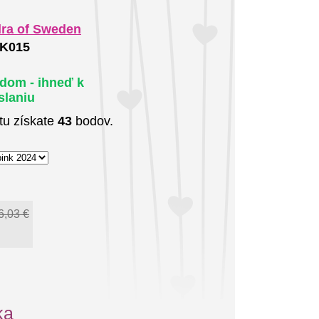
lra of Sweden
K015
adom - ihneď k
slaniu
tu získate
43
bodov.
6,03 €
ka