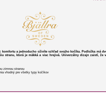
ac komfortu a jednoducho oživíte vzhľad svojho kočíka. Podložka má dv
iu stranu, ktorá je mäkká a viac hrejivá. Univerzálny dizajn zaistí, ž
lou zimnou stranou
enia vhodný pre všetky typy kočíkov