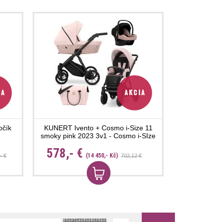
očík
KUNERT Ivento + Cosmo i-Size 11
smoky pink 2023 3v1 - Cosmo i-SIze
578,- €
(14 450,- Kč)
- €
702,12 €