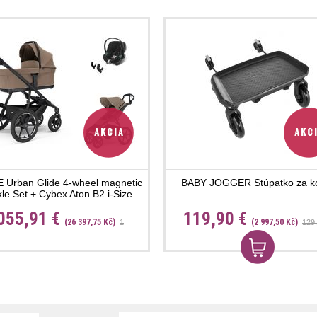
 Urban Glide 4-wheel magnetic
BABY JOGGER Stúpatko za k
le Set + Cybex Aton B2 i-Size
055,91 €
119,90 €
(26 397,75 Kč)
(2 997,50 Kč)
1
129,