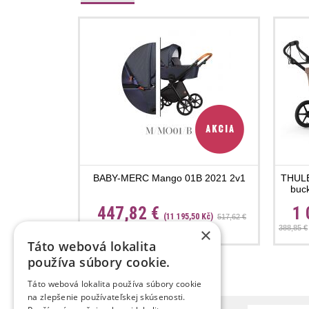
BABY-MERC Mango 01B 2021 2v1
THULE
buck
447,82 €
1 
(11 195,50 Kč)
517,62 €
388,85 €
×
Táto webová lokalita
používa súbory cookie.
Táto webová lokalita používa súbory cookie
na zlepšenie používateľskej skúsenosti.