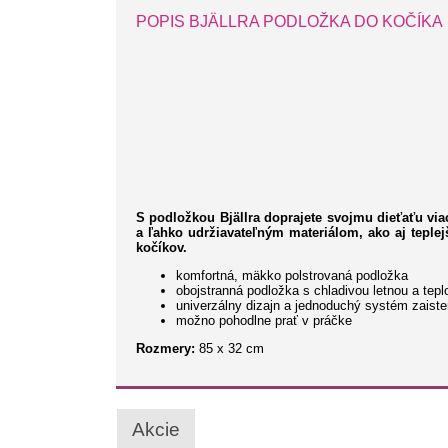
POPIS BJÄLLRA PODLOŽKA DO KOČÍKA
S podložkou Bjällra doprajete svojmu dieťaťu vi
a ľahko udržiavateľným materiálom, ako aj teplejš
kočíkov.
komfortná, mäkko polstrovaná podložka
obojstranná podložka s chladivou letnou a tep
univerzálny dizajn a jednoduchý systém zaist
možno pohodlne prať v práčke
Rozmery:
85 x 32 cm
Akcie