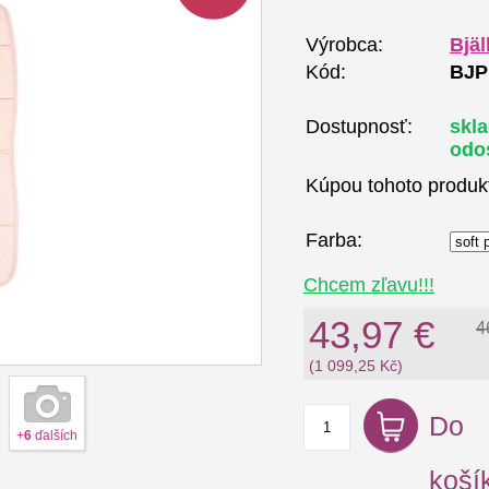
Výrobca:
Bjäl
Kód:
BJP
Dostupnosť:
skl
odo
Kúpou tohoto produk
Farba:
Chcem zľavu!!!
43,97 €
4
(1 099,25 Kč)
Do
+
6
ďalších
koší