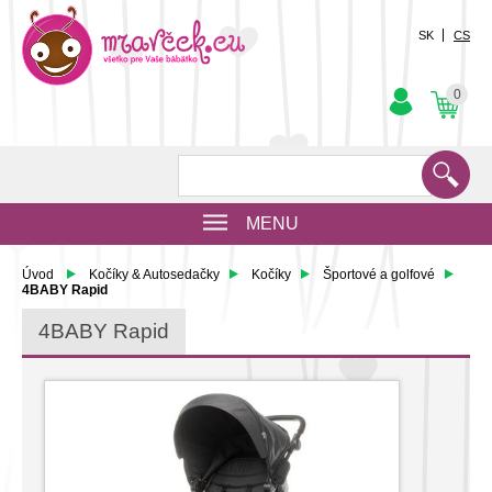
SK
CS
0
MENU
Úvod
Kočíky & Autosedačky
Kočíky
Športové a golfové
4BABY Rapid
4BABY Rapid