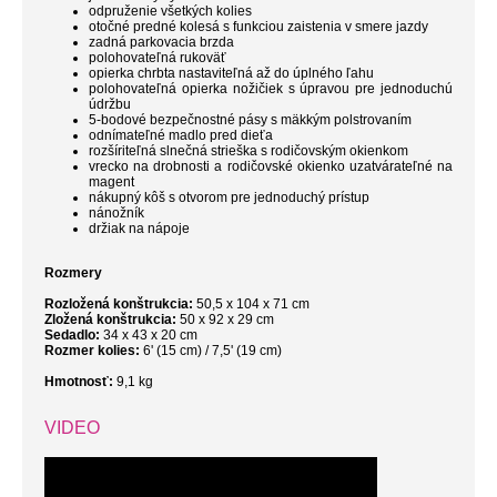
odpruženie všetkých kolies
otočné predné kolesá s funkciou zaistenia v smere jazdy
zadná parkovacia brzda
polohovateľná rukoväť
opierka chrbta nastaviteľná až do úplného ľahu
polohovateľná opierka nožičiek s úpravou pre jednoduchú
údržbu
5-bodové bezpečnostné pásy s mäkkým polstrovaním
odnímateľné madlo pred dieťa
rozšíriteľná slnečná strieška s rodičovským okienkom
vrecko na drobnosti a rodičovské okienko uzatvárateľné na
magent
nákupný kôš s otvorom pre jednoduchý prístup
nánožník
držiak na nápoje
Rozmery
Rozložená konštrukcia:
50,5 x 104 x 71 cm
Zložená konštrukcia:
50 x 92 x 29 cm
Sedadlo:
34 x 43 x 20 cm
Rozmer kolies:
6' (15 cm) / 7,5' (19 cm)
Hmotnosť:
9,1 kg
VIDEO