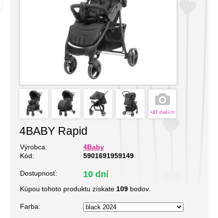
+
27
ďalších
4BABY Rapid
Výrobca:
4Baby
Kód:
5901691959149
Dostupnosť:
10 dní
Kúpou tohoto produktu získate
109
bodov.
Farba: