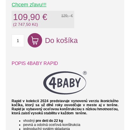
Chcem zľavu!!!
109,90 €
129,- €
(2 747,50 Kč)
Do košíka
POPIS 4BABY RAPID
Rapid v kolekcii 2024 predstavuje vynovenú
verziu ikonického
kočíka, ktorý sa už dlhé roky osvedčuje v meste aj v teréne.
Rapid je vybavený
oceľovou k
onštrukciou s nízkou hmotnosťou,
ktorá zaistí vysokú stabilitu v každom teréne.
vhodný
pre deti do 22 kg
pevná a odolná oceľová konštrukcia
jednoduchý systém skladania