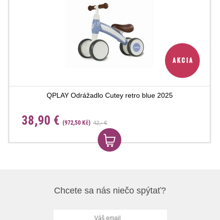
QPLAY Odrážadlo Cutey retro blue 2025
38,90 €
(972,50 Kč)
42,- €
Chcete sa nás niečo spýtať?