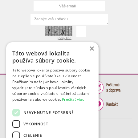
=
[nový kód]
×
Táto webová lokalita
používa súbory cookie.
Táto webová lokalita používa súbory cookie
na zlepšenie používateľskej skúsenosti.
Používaním našej webovej lokality
vyjadrujete súhlas s používaním všetkých
súborov cookie v súlade s našimi zásadami
používania súborov cookie.
Prečítať viac
NEVYHNUTNE POTREBNÉ
VÝKONNOSŤ
CIELENIE