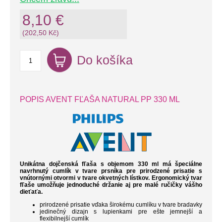
8,10 €
(202,50 Kč)
Do košíka
POPIS AVENT FĽAŠA NATURAL PP 330 ML
Unikátna dojčenská fľaša s objemom 330 ml má špeciálne
navrhnutý cumlík v tvare prsníka pre prirodzené prisatie s
vnútornými otvormi v tvare okvetných lístkov. Ergonomický tvar
fľaše umožňuje jednoduché držanie aj pre malé ručičky vášho
dieťaťa.
prirodzené prisatie vďaka širokému cumlíku v tvare bradavky
jedinečný dizajn s lupienkami pre ešte jemnejší a
flexibilnejší cumlík