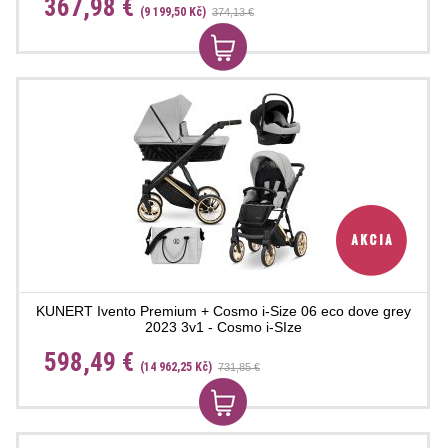
367,98 €
(9 199,50 Kč)
374,13 €
KUNERT Ivento Premium + Cosmo i-Size 06 eco dove grey
2023 3v1 - Cosmo i-SIze
598,49 €
(14 962,25 Kč)
731,85 €