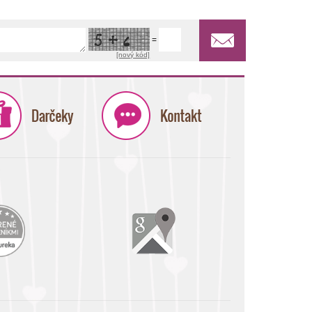
=
[nový kód]