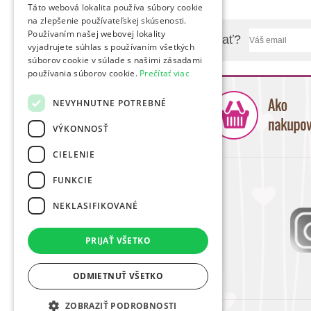
Táto webová lokalita používa súbory cookie
na zlepšenie používateľskej skúsenosti.
Používaním našej webovej lokality
Chcete sa nás niečo spýtať?
vyjadrujete súhlas s používaním všetkých
súborov cookie v súlade s našimi zásadami
používania súborov cookie.
Prečítať viac
NEVYHNUTNE POTREBNÉ
VÝKONNOSŤ
CIELENIE
FUNKCIE
NEKLASIFIKOVANÉ
PRIJAŤ VŠETKO
ODMIETNUŤ VŠETKO
ZOBRAZIŤ PODROBNOSTI