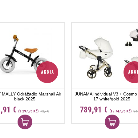
 MALLY Odrážadlo Marshall Air
JUNAMA Individual V3 + Cosmo 
black 2025
17 white/gold 2025
,91 €
789,91 €
(1 297,75 Kč)
(19 747,75 Kč)
73,- €
944