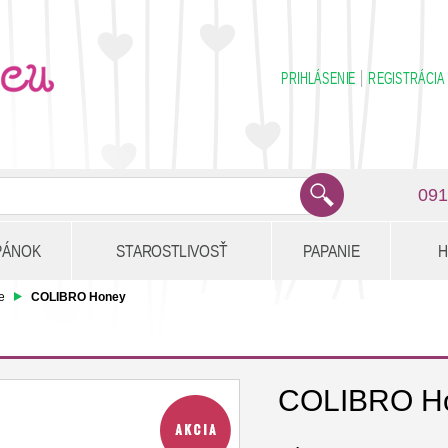
PRIHLÁSENIE
REGISTRÁCIA
091
PÁNOK
STAROSTLIVOSŤ
PAPANIE
H
e
COLIBRO Honey
COLIBRO H