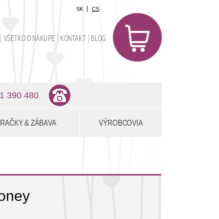
SK
CS
0
položiek
VŠETKO O NÁKUPE
KONTAKT
BLOG
0,00 €
1 390 480
RAČKY & ZÁBAVA
VÝROBCOVIA
oney