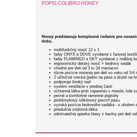
POPIS COLIBRO HONEY
Honey predstavuje komplexné riešenie pre nosenie
dobu.
multifunkčný nosič 12 v 1
farby ONYX a DOVE vyrobené z ľanovej textíl
farby FLAMINGO a SKY vyrobené z mäkkej b
ergonomický detský nosič + bedrový sedák
vhodné pre deti od 3 to 24 mesiacov
rôzne pozície nosenia pre deti vo veku od 3-
2 užitočné vrecká (jedno na páse a druhé na hr
podporuje široký sed
systém ventilácie v prednej časti
ochranná látka proti zapareniu v mieste, kde 
pevné a komfortné ramenné popruhy
protišmykový silikónový povrch pásu
vysoká pozícia
bedrového sedáka
- s uholom s
priedušná vnútorná
látka
odnímateľná opierka hlavy z bavlny pre deti o