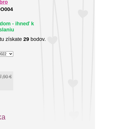
bro
O004
adom - ihneď k
slaniu
tu získate
29
bodov.
7,90 €
ka