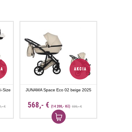
i-Size
JUNAMA Space Eco 02 beige 2025
568,- €
(14 200,- Kč)
,- €
699,- €