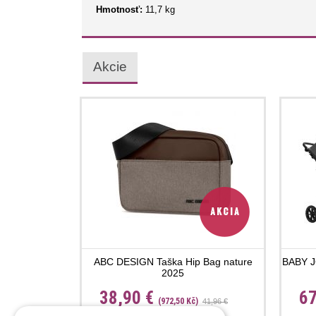
Hmotnosť:
11,7 kg
Akcie
ABC DESIGN Taška Hip Bag nature
BABY J
2025
38,90 €
67
(972,50 Kč)
41,96 €