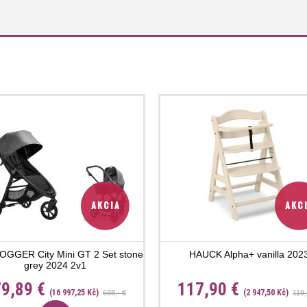
OGGER City Mini GT 2 Set stone
HAUCK Alpha+ vanilla 202
grey 2024 2v1
9,89 €
117,90 €
(16 997,25 Kč)
(2 947,50 Kč)
698,- €
119,