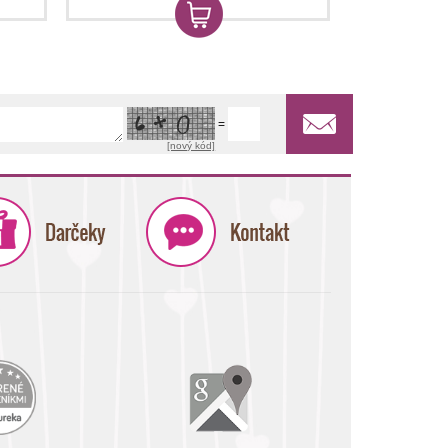
=
[nový kód]