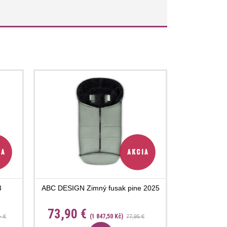
3
ABC DESIGN Zimný fusak pine 2025
73,90 €
(1 847,50 Kč)
- €
77,95 €