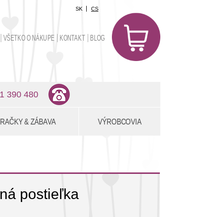
SK
CS
0
položiek
VŠETKO O NÁKUPE
KONTAKT
BLOG
0,00 €
1 390 480
RAČKY & ZÁBAVA
VÝROBCOVIA
á postieľka