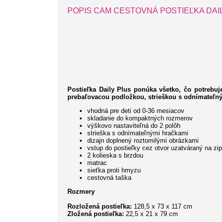
POPIS CAM CESTOVNÁ POSTIEĽKA DAI
Postieľka Daily Plus ponúka všetko, čo potrebu
prebaľovacou podložkou, strieškou s odnímateľný
vhodná pre deti od 0-36 mesiacov
skladanie do kompaktných rozmerov
výškovo nastaviteľná do 2 polôh
strieška s odnímateľnými hračkami
dizajn doplnený roztomilými obrázkami
vstup do postieľky cez otvor uzatváraný na zi
2 kolieska s brzdou
matrac
sieťka proti hmyzu
cestovná taška
Rozmery
Rozložená postieľka:
128,5 x 73 x 117 cm
Zložená postieľka:
22,5 x 21 x 79 cm