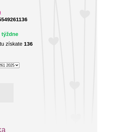
m
5549261136
4 týždne
tu získate
136
ka