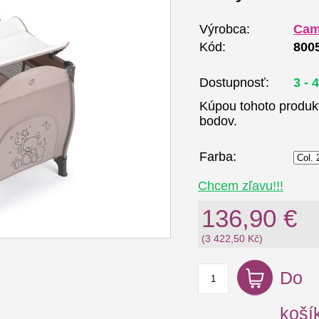
Výrobca:
Ca
Kód:
800
Dostupnosť:
3 - 
Kúpou tohoto produk
bodov.
Farba:
Chcem zľavu!!!
136,90 €
(3 422,50 Kč)
Do
koší