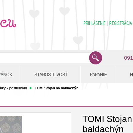
PRIHLÁSENIE
REGISTRÁCIA
091
PÁNOK
STAROSTLIVOSŤ
PAPANIE
H
nky k postieľkam
TOMI Stojan na baldachýn
TOMI Stojan
baldachýn