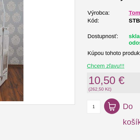
Výrobca:
Tom
Kód:
STB
Dostupnosť:
skl
odo
Kúpou tohoto produk
Chcem zľavu!!!
10,50 €
(262,50 Kč)
Do
koší