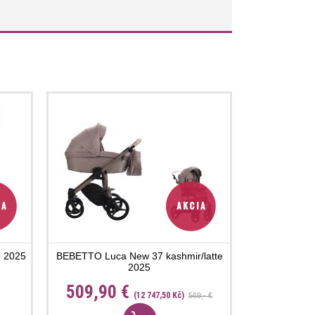
 2025
BEBETTO Luca New 37 kashmir/latte
2025
509,90 €
(12 747,50 Kč)
569,- €