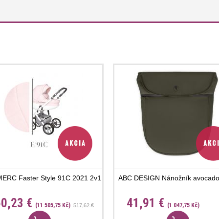
ERC Faster Style 91C 2021 2v1
ABC DESIGN Nánožník avocado
0,23 €
41,91 €
(11 505,75 Kč)
(1 047,75 Kč)
517,62 €