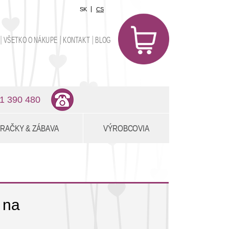
SK
CS
0
položiek
VŠETKO O NÁKUPE
KONTAKT
BLOG
0,00 €
1 390 480
RAČKY & ZÁBAVA
VÝROBCOVIA
 na