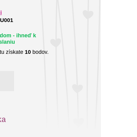
i
U001
adom - ihneď k
slaniu
tu získate
10
bodov.
ka