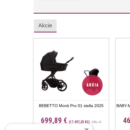
Akcie
BEBETTO Monti Pro 01 stella 2025
BABY-M
699,89 €
46
(17 497,25 Kč)
795,- €
×