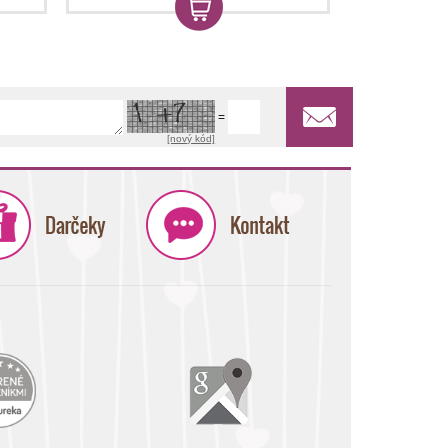
=
[nový kód]