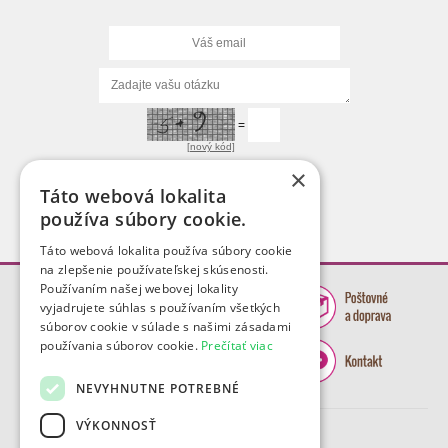
=
[nový kód]
×
Táto webová lokalita
používa súbory cookie.
Táto webová lokalita používa súbory cookie
na zlepšenie používateľskej skúsenosti.
Používaním našej webovej lokality
vyjadrujete súhlas s používaním všetkých
súborov cookie v súlade s našimi zásadami
používania súborov cookie.
Prečítať viac
NEVYHNUTNE POTREBNÉ
VÝKONNOSŤ