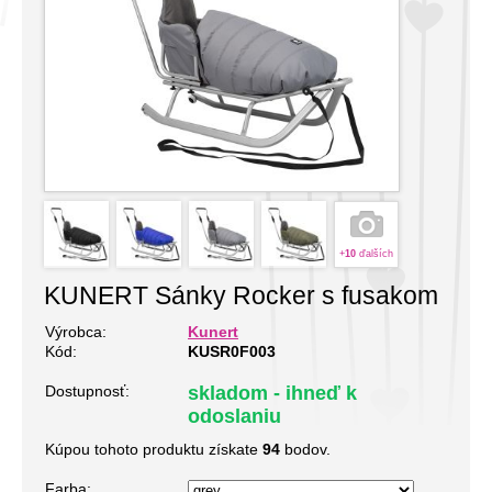
+
10
ďalších
KUNERT Sánky Rocker s fusakom
Výrobca:
Kunert
Kód:
KUSR0F003
Dostupnosť:
skladom - ihneď k
odoslaniu
Kúpou tohoto produktu získate
94
bodov.
Farba: