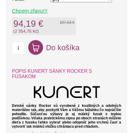
Chcem zľavu!!!
94,19 €
107,53 €
(2 354,75 Kč)
Do košíka
POPIS KUNERT SÁNKY ROCKER S
FUSAKOM
Detské sánky Rocker sú vyrobené z kvalitných a odolných
materiálov tak, aby poskytli Vám a Vášmu bábätku čo najväčšie
pohodlie. Súčasťou výbavy je aj mäkký fusak s teplou
podšívkou. Vďaka praktickému zipsu po oboch stranách môžete
dieťa z fusaku ľahko vybrať alebo odopnúť jeho vrchnú časť a
vytvoriť tak mäkkú vložku chrániacu pred chladom.