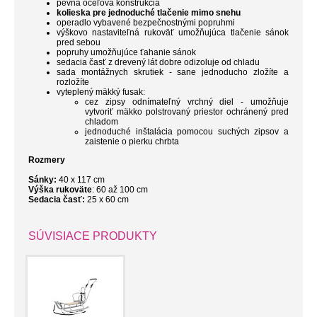
pevná oceľová konštrukcia
kolieska pre jednoduché tlačenie mimo snehu
operadlo vybavené bezpečnostnými popruhmi
výškovo nastaviteľná rukoväť umožňujúca tlačenie sánok
pred sebou
popruhy umožňujúce ťahanie sánok
sedacia časť z drevený lát dobre odizoluje od chladu
sada montážnych skrutiek - sane jednoducho zložíte a
rozložíte
vyteplený mäkký fusak:
cez zipsy
odnímateľný
vrchný diel - umožňuje
vytvoriť mäkko polstrovaný priestor ochránený pred
chladom
jednoduché inštalácia pomocou suchých zipsov a
zaistenie o pierku chrbta
Rozmery
Sánky:
40 x 117 cm
Výška rukoväte
: 60 až 100 cm
Sedacia časť:
25 x 60 cm
SÚVISIACE PRODUKTY