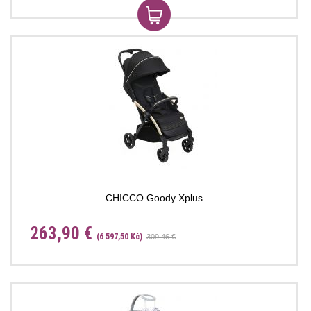
CHICCO Goody Xplus
263,90 €
(6 597,50 Kč)
309,46 €