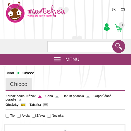
SK
CS
0
MENU
Úvod
Chicco
Chicco
Zoradiť podľa:
Názov
Cena
Dátum pridania
Odporúčané
poradie
Obrázky
Tabuľka
Tip
Akcia
Zľava
Novinka