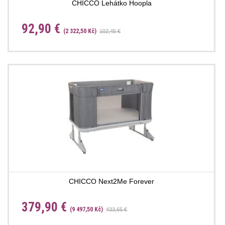
CHICCO Lehátko Hoopla
92,90 €
(2 322,50 Kč)
102,45 €
CHICCO Next2Me Forever
379,90 €
(9 497,50 Kč)
433,65 €