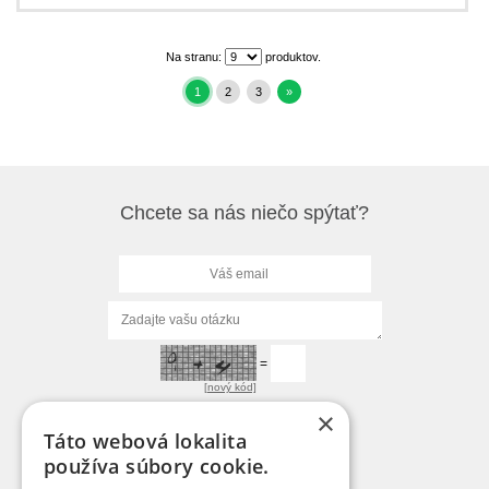
Na stranu:
produktov.
1
2
3
»
Chcete sa nás niečo spýtať?
=
[nový kód]
×
Táto webová lokalita
používa súbory cookie.