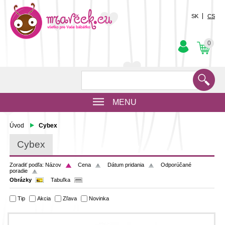
SK
CS
0
MENU
Úvod
Cybex
Cybex
Zoradiť podľa:
Názov
Cena
Dátum pridania
Odporúčané
poradie
Obrázky
Tabuľka
Tip
Akcia
Zľava
Novinka