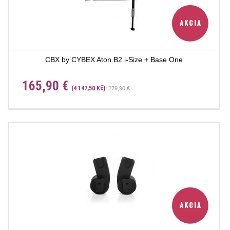
CBX by CYBEX Aton B2 i-Size + Base One
165,90 €
(4 147,50 Kč)
279,90 €