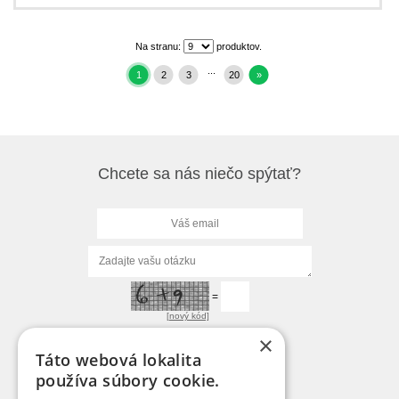
Na stranu:
produktov.
...
1
2
3
20
»
Chcete sa nás niečo spýtať?
=
[nový kód]
×
Táto webová lokalita
používa súbory cookie.