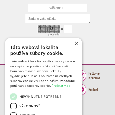
=
[nový kód]
×
Táto webová lokalita
používa súbory cookie.
Táto webová lokalita používa súbory cookie
na zlepšenie používateľskej skúsenosti.
Používaním našej webovej lokality
vyjadrujete súhlas s používaním všetkých
súborov cookie v súlade s našimi zásadami
používania súborov cookie.
Prečítať viac
NEVYHNUTNE POTREBNÉ
VÝKONNOSŤ