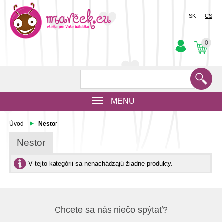
SK
CS
0
MENU
Úvod
Nestor
Nestor
V tejto kategórii sa nenachádzajú žiadne produkty.
Chcete sa nás niečo spýtať?