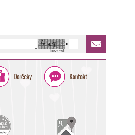
=
[nový kód]