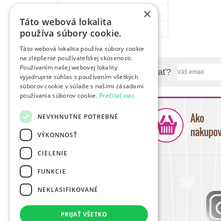
×
Papanie
Táto webová lokalita
Hračky & Zábava
používa súbory cookie.
Táto webová lokalita používa súbory cookie
na zlepšenie používateľskej skúsenosti.
Používaním našej webovej lokality
Chcete sa nás niečo spýtať?
vyjadrujete súhlas s používaním všetkých
súborov cookie v súlade s našimi zásadami
používania súborov cookie.
Prečítať viac
NEVYHNUTNE POTREBNÉ
VÝKONNOSŤ
CIELENIE
FUNKCIE
NEKLASIFIKOVANÉ
PRIJAŤ VŠETKO