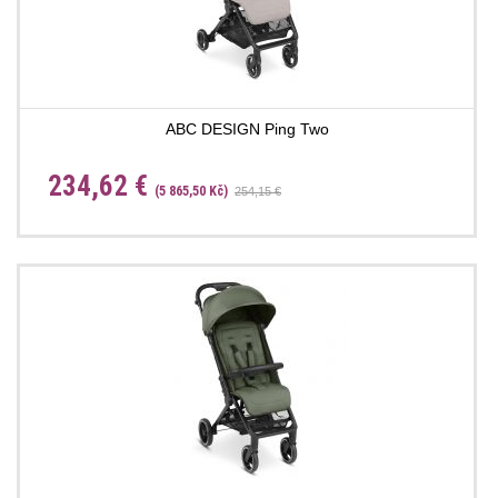
ABC DESIGN Ping Two
234,62 €
(5 865,50 Kč)
254,15 €