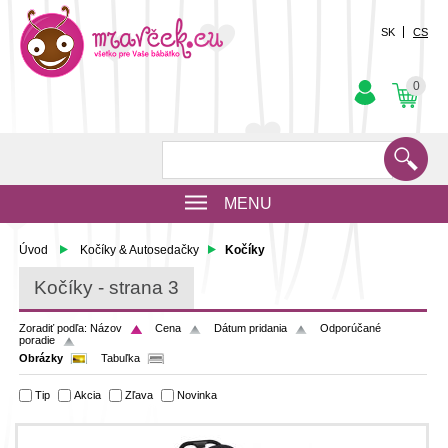
SK
CS
0
MENU
Úvod
Kočíky & Autosedačky
Kočíky
Kočíky - strana 3
Zoradiť podľa:
Názov
Cena
Dátum pridania
Odporúčané
poradie
Obrázky
Tabuľka
Tip
Akcia
Zľava
Novinka