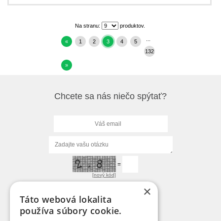
Na stranu:
produktov.
...
«
1
2
3
4
5
132
»
Chcete sa nás niečo spýtať?
=
[nový kód]
×
Táto webová lokalita
používa súbory cookie.