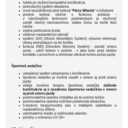
ľahká po zložení kompaktná konštrukcia
jednoduchý systém skladania
nové bezúdržbové plné kolesá "
Flexy Wheels
" s ložiskami
predné kolesá otočné s funkciou aretácie -
v náročnejších terénnych podmienkach je možnosť
zaistiť otočný mechanizmus, vďaka čomu sa kočík tlačí
ľahšie
zadná parkovacia brzda
výškovo-nastaviteľná rukoväť
systém SAS (Shock Absorbtion System) výrazne eliminuje
otrasy prenášajuce sa do kočíka
funkcia DMS (Direction Memory System) - pamäť smeru
jazdy - udrží koleso v polohe , v akej bolo pred stratou
kontaktu s povrchom a eliminuje vibrácie kolies počas jazdy
Športová sedačka:
vylepšený systém odopínania z konštrukcie
športovú sedačku je možné osadiť v smere aj proti smeru
jazdy
vďaka novému dizajnu športovej sedačky
zloženie
konštrukcie aj s osadenou športovou sedačkou v smere
aj proti smeru jazdy
polohovateľná opierka chrbátika až do polohy ležmo
polohovateľná opierka nožičiek potiahnutá ekokožou
5-bodový bezpečnostný pás s mäkkými výstelkami a
nastaviteľnou dĺžkou
odnímateľné madlo a rodičovské okienko
poťahy s ochranou UV 50+