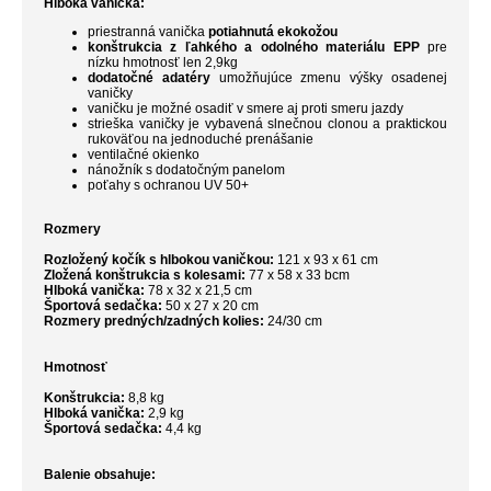
Hlboká vanička:
priestranná vanička
potiahnutá ekokožou
konštrukcia z ľahkého a odolného materiálu EPP
pre
nízku hmotnosť len 2,9kg
dodatočné adatéry
umožňujúce zmenu výšky osadenej
vaničky
vaničku je možné osadiť v smere aj proti smeru jazdy
strieška vaničky je vybavená slnečnou clonou a praktickou
rukoväťou na jednoduché prenášanie
ventilačné okienko
nánožník s dodatočným panelom
poťahy s ochranou UV 50+
Rozmery
Rozložený kočík s hlbokou vaničkou:
121 x 93 x 61 cm
Zložená konštrukcia s kolesami:
77 x 58 x 33 bcm
Hlboká vanička:
78 x 32 x 21,5 cm
Športová sedačka:
50 x 27 x 20 cm
Rozmery predných/zadných kolies:
24/30 cm
Hmotnosť
Konštrukcia:
8,8 kg
Hlboká vanička:
2,9 kg
Športová sedačka:
4,4 kg
Balenie obsahuje: