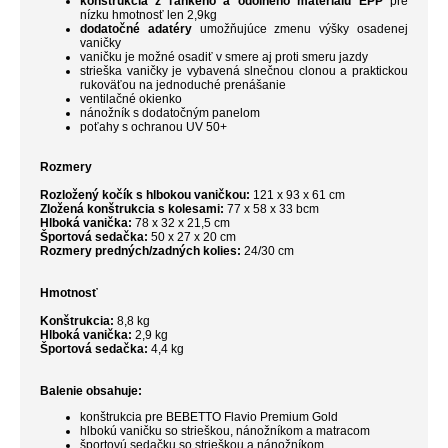
konštrukcia z ľahkého a odolného materiálu EPP
pre
nízku hmotnosť len 2,9kg
dodatočné adatéry
umožňujúce zmenu výšky osadenej
vaničky
vaničku je možné osadiť v smere aj proti smeru jazdy
strieška vaničky je vybavená slnečnou clonou a praktickou
rukoväťou na jednoduché prenášanie
ventilačné okienko
nánožník s dodatočným panelom
poťahy s ochranou UV 50+
Rozmery
Rozložený kočík s hlbokou vaničkou:
121 x 93 x 61 cm
Zložená konštrukcia s kolesami:
77 x 58 x 33 bcm
Hlboká vanička:
78 x 32 x 21,5 cm
Športová sedačka:
50 x 27 x 20 cm
Rozmery predných/zadných kolies:
24/30 cm
Hmotnosť
Konštrukcia:
8,8 kg
Hlboká vanička:
2,9 kg
Športová sedačka:
4,4 kg
Balenie obsahuje:
konštrukcia pre BEBETTO Flavio Premium Gold
hlbokú vaničku so strieškou, nánožníkom a matracom
športovú sedačku so strieškou a nánožníkom