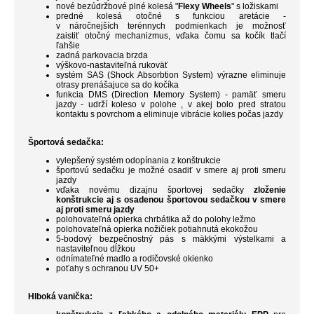
nové bezúdržbové plné kolesá "
Flexy Wheels
" s ložiskami
predné kolesá otočné s funkciou aretácie -
v náročnejších terénnych podmienkach je možnosť
zaistiť otočný mechanizmus, vďaka čomu sa kočík tlačí
ľahšie
zadná parkovacia brzda
výškovo-nastaviteľná rukoväť
systém SAS (Shock Absorbtion System) výrazne eliminuje
otrasy prenášajuce sa do kočíka
funkcia DMS (Direction Memory System) - pamäť smeru
jazdy - udrží koleso v polohe , v akej bolo pred stratou
kontaktu s povrchom a eliminuje vibrácie kolies počas jazdy
Športová sedačka:
vylepšený systém odopínania z konštrukcie
športovú sedačku je možné osadiť v smere aj proti smeru
jazdy
vďaka novému dizajnu športovej sedačky
zloženie
konštrukcie aj s osadenou športovou sedačkou v smere
aj proti smeru jazdy
polohovateľná opierka chrbátika až do polohy ležmo
polohovateľná opierka nožičiek potiahnutá ekokožou
5-bodový bezpečnostný pás s mäkkými výstelkami a
nastaviteľnou dĺžkou
odnímateľné madlo a rodičovské okienko
poťahy s ochranou UV 50+
Hlboká vanička: