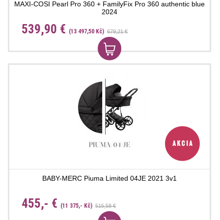
MAXI-COSI Pearl Pro 360 + FamilyFix Pro 360 authentic blue
2024
539,90 €
(13 497,50 Kč)
679,21 €
BABY-MERC Piuma Limited 04JE 2021 3v1
455,- €
(11 375,- Kč)
515,58 €