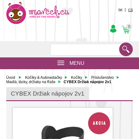
SK
CS
0
MENU
Úvod
Kočíky & Autosedačky
Kočíky
Príslušenstvo
Madlá, tácky, držiaky na fľaše
CYBEX Držiak nápojov 2v1
CYBEX Držiak nápojov 2v1