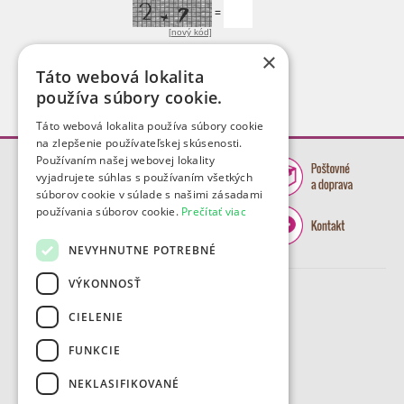
=
[nový kód]
×
Táto webová lokalita
používa súbory cookie.
Táto webová lokalita používa súbory cookie
na zlepšenie používateľskej skúsenosti.
Používaním našej webovej lokality
vyjadrujete súhlas s používaním všetkých
súborov cookie v súlade s našimi zásadami
používania súborov cookie.
Prečítať viac
NEVYHNUTNE POTREBNÉ
VÝKONNOSŤ
CIELENIE
FUNKCIE
NEKLASIFIKOVANÉ