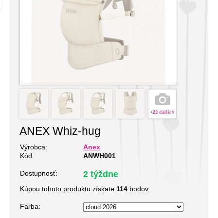
+
23
ďalších
ANEX Whiz-hug
Výrobca:
Anex
Kód:
ANWH001
Dostupnosť:
2 týždne
Kúpou tohoto produktu získate
114
bodov.
Farba: