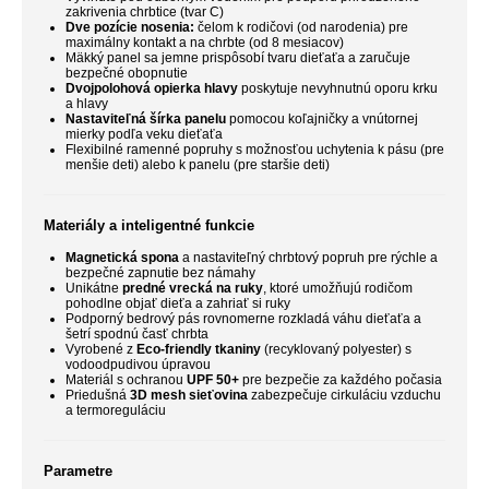
zakrivenia chrbtice (tvar C)
Dve pozície nosenia:
čelom k rodičovi (od narodenia) pre
maximálny kontakt a na chrbte (od 8 mesiacov)
Mäkký panel sa jemne prispôsobí tvaru dieťaťa a zaručuje
bezpečné obopnutie
Dvojpolohová opierka hlavy
poskytuje nevyhnutnú oporu krku
a hlavy
Nastaviteľná šírka panelu
pomocou koľajničky a vnútornej
mierky podľa veku dieťaťa
Flexibilné ramenné popruhy s možnosťou uchytenia k pásu (pre
menšie deti) alebo k panelu (pre staršie deti)
Materiály a inteligentné funkcie
Magnetická spona
a nastaviteľný chrbtový popruh pre rýchle a
bezpečné zapnutie bez námahy
Unikátne
predné vrecká na ruky
, ktoré umožňujú rodičom
pohodlne objať dieťa a zahriať si ruky
Podporný bedrový pás rovnomerne rozkladá váhu dieťaťa a
šetrí spodnú časť chrbta
Vyrobené z
Eco-friendly tkaniny
(recyklovaný polyester) s
vodoodpudivou úpravou
Materiál s ochranou
UPF 50+
pre bezpečie za každého počasia
Priedušná
3D mesh sieťovina
zabezpečuje cirkuláciu vzduchu
a termoreguláciu
Parametre