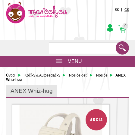
SK
CS
0
MENU
Úvod
Kočíky & Autosedačky
Nosiče detí
Nosiče
ANEX
Whiz-hug
ANEX Whiz-hug