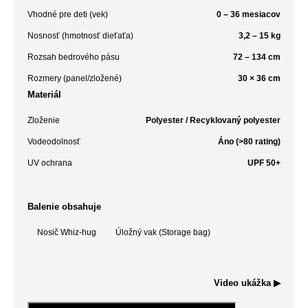
Vhodné pre deti (vek)
0 – 36 mesiacov
Nosnosť (hmotnosť dieťaťa)
3,2 – 15 kg
Rozsah bedrového pásu
72 – 134 cm
Rozmery (panel/zložené)
30 × 36 cm
Materiál
Zloženie
Polyester / Recyklovaný polyester
Vodeodolnosť
Áno (>80 rating)
UV ochrana
UPF 50+
Balenie obsahuje
Nosič Whiz-hug
Úložný vak (Storage bag)
Video ukážka ▶