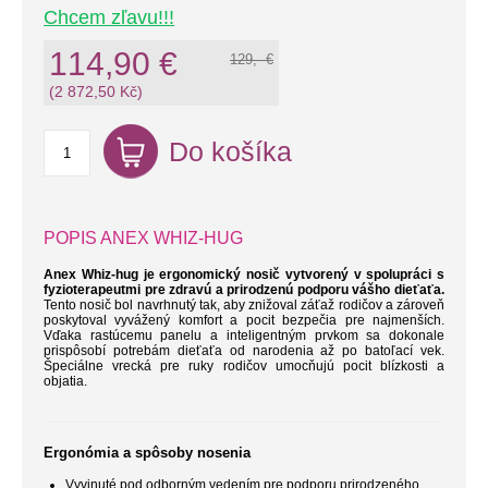
Chcem zľavu!!!
114,90 €
129,- €
(2 872,50 Kč)
Do košíka
POPIS ANEX WHIZ-HUG
Anex Whiz-hug je ergonomický nosič vytvorený v spolupráci s
fyzioterapeutmi pre zdravú a prirodzenú podporu vášho dieťaťa.
Tento nosič bol navrhnutý tak, aby znižoval záťaž rodičov a zároveň
poskytoval vyvážený komfort a pocit bezpečia pre najmenších.
Vďaka rastúcemu panelu a inteligentným prvkom sa dokonale
prispôsobí potrebám dieťaťa od narodenia až po batoľací vek.
Špeciálne vrecká pre ruky rodičov umocňujú pocit blízkosti a
objatia.
Ergonómia a spôsoby nosenia
Vyvinuté pod odborným vedením pre podporu prirodzeného