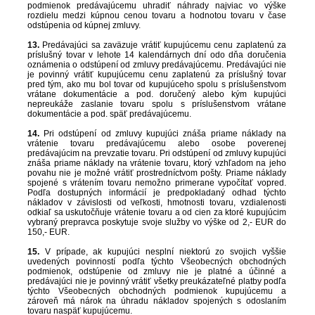
podmienok predávajúcemu uhradiť náhrady najviac vo výške
rozdielu medzi kúpnou cenou tovaru a hodnotou tovaru v čase
odstúpenia od kúpnej zmluvy.
13.
Predávajúci sa zaväzuje vrátiť kupujúcemu cenu zaplatenú za
príslušný tovar v lehote 14 kalendárnych dní odo dňa doručenia
oznámenia o odstúpení od zmluvy predávajúcemu. Predávajúci nie
je povinný vrátiť kupujúcemu cenu zaplatenú za príslušný tovar
pred tým, ako mu bol tovar od kupujúceho spolu s príslušenstvom
vrátane dokumentácie a pod. doručený alebo kým kupujúci
nepreukáže zaslanie tovaru spolu s príslušenstvom vrátane
dokumentácie a pod. späť predávajúcemu.
14.
Pri odstúpení od zmluvy kupujúci znáša priame náklady na
vrátenie tovaru predávajúcemu alebo osobe poverenej
predávajúcim na prevzatie tovaru. Pri odstúpení od zmluvy kupujúci
znáša priame náklady na vrátenie tovaru, ktorý vzhľadom na jeho
povahu nie je možné vrátiť prostredníctvom pošty. Priame náklady
spojené s vrátením tovaru nemožno primerane vypočítať vopred.
Podľa dostupných informácií je predpokladaný odhad týchto
nákladov v závislosti od veľkosti, hmotnosti tovaru, vzdialenosti
odkiaľ sa uskutočňuje vrátenie tovaru a od cien za ktoré kupujúcim
vybraný prepravca poskytuje svoje služby vo výške od 2,- EUR do
150,- EUR.
15.
V prípade, ak kupujúci nesplní niektorú zo svojich vyššie
uvedených povinností podľa týchto Všeobecných obchodných
podmienok, odstúpenie od zmluvy nie je platné a účinné a
predávajúci nie je povinný vrátiť všetky preukázateľné platby podľa
týchto Všeobecných obchodných podmienok kupujúcemu a
zároveň má nárok na úhradu nákladov spojených s odoslaním
tovaru naspäť kupujúcemu.