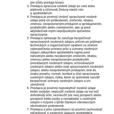
pre účely predaja tovaru.
Predajca spracúva osobné údaje po celú dobu
platnosti a účinnosti Zmluvy medzi ním
a spotrebiteľom.
Predajca je povinný chrániť spracúvané osobné
údaje pred ich poškodením, zničením, stratou,
zmenou, neoprávneným prístupom a sprístupnením,
poskytnutím alebo zverejnením, ako aj pred
akýmikoľvek inými neprípustnými spôsobmi
spracúvania.
Predajca vyhlasuje že zaručuje bezpečnosť
spracúvaných osobných údajov, pričom pri prijímaní
technických a organizačných opatrení za účelom
zabezpečenia ochrany práv a ochrany osobných
údajov zákazníkov spotrebiteľa najmä pred
náhodným alebo nezákonným zničením, stratou,
zmenou alebo neoprávneným poskytnutím
prenášaných osobných údajov, uchovávaných
osobných údajov alebo inak spracúvaných osobných
údajov, alebo neoprávneným prístupom, bral do
úvahy povahu, rozsah, kontext a účel spracúvania
osobných údajov, rizika, ktoré sú spôsobilé narušiť
bezpečnosť ochrany osobných údajov a ich
závažnosť.
Predajca je povinný neposkytnúť osobné údaje
tretím osobám, nepoužiť osobné údaje na iný než
dohodnutý účel, nezneužiť pre svoj prospech alebo
prospech tretej osoby a nenakladať s osobnými
údajmi v rozpore s týmto článkom všeobecných
obchodných podmienok.
Predajca a jeho zamestnanci sú povinní zachovávať
mlčanlivosť o osobných údajoch spotrebiteľa.