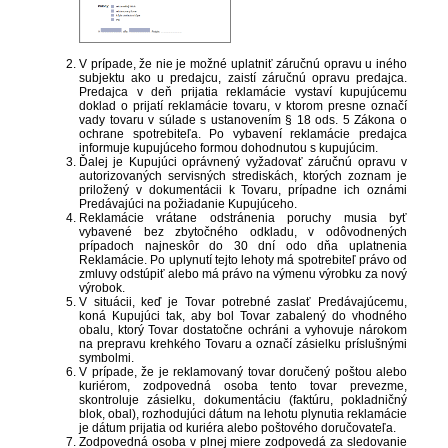
V prípade, že nie je možné uplatniť záručnú opravu u iného
subjektu ako u predajcu, zaistí záručnú opravu predajca.
Predajca v deň prijatia reklamácie vystaví kupujúcemu
doklad o prijatí reklamácie tovaru, v ktorom presne označí
vady tovaru v súlade s ustanovením § 18 ods. 5 Zákona o
ochrane spotrebiteľa. Po vybavení reklamácie predajca
informuje kupujúceho formou dohodnutou s kupujúcim.
Ďalej je Kupujúci oprávnený vyžadovať záručnú opravu v
autorizovaných servisných strediskách, ktorých zoznam je
priložený v dokumentácii k Tovaru, prípadne ich oznámi
Predávajúci na požiadanie Kupujúceho.
Reklamácie vrátane odstránenia poruchy musia byť
vybavené bez zbytočného odkladu, v odôvodnených
prípadoch najneskôr do 30 dní odo dňa uplatnenia
Reklamácie. Po uplynutí tejto lehoty má spotrebiteľ právo od
zmluvy odstúpiť alebo má právo na výmenu výrobku za nový
výrobok.
V situácii, keď je Tovar potrebné zaslať Predávajúcemu,
koná Kupujúci tak, aby bol Tovar zabalený do vhodného
obalu, ktorý Tovar dostatočne ochráni a vyhovuje nárokom
na prepravu krehkého Tovaru a označí zásielku príslušnými
symbolmi.
V prípade, že je reklamovaný tovar doručený poštou alebo
kuriérom, zodpovedná osoba tento tovar prevezme,
skontroluje zásielku, dokumentáciu (faktúru, pokladničný
blok, obal), rozhodujúci dátum na lehotu plynutia reklamácie
je dátum prijatia od kuriéra alebo poštového doručovateľa.
Zodpovedná osoba v plnej miere zodpovedá za sledovanie