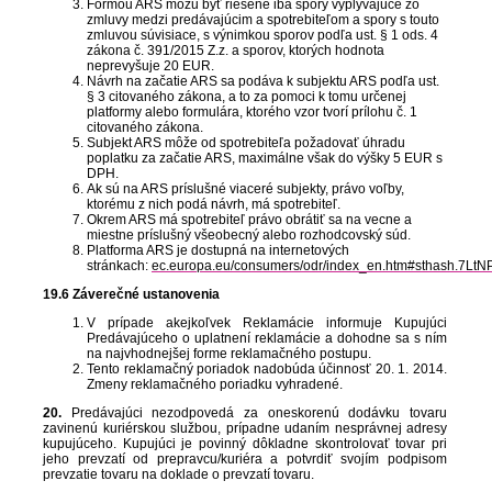
Formou ARS môžu byť riešené iba spory vyplývajúce zo
zmluvy medzi predávajúcim a spotrebiteľom a spory s touto
zmluvou súvisiace, s výnimkou sporov podľa ust. § 1 ods. 4
zákona č. 391/2015 Z.z. a sporov, ktorých hodnota
neprevyšuje 20 EUR.
Návrh na začatie ARS sa podáva k subjektu ARS podľa ust.
§ 3 citovaného zákona, a to za pomoci k tomu určenej
platformy alebo formulára, ktorého vzor tvorí prílohu č. 1
citovaného zákona.
Subjekt ARS môže od spotrebiteľa požadovať úhradu
poplatku za začatie ARS, maximálne však do výšky 5 EUR s
DPH.
Ak sú na ARS príslušné viaceré subjekty, právo voľby,
ktorému z nich podá návrh, má spotrebiteľ.
Okrem ARS má spotrebiteľ právo obrátiť sa na vecne a
miestne príslušný všeobecný alebo rozhodcovský súd.
Platforma ARS je dostupná na internetových
stránkach:
ec.europa.eu/consumers/odr/index_en.htm#sthash.7LtN
19.6 Záverečné ustanovenia
V prípade akejkoľvek Reklamácie informuje Kupujúci
Predávajúceho o uplatnení reklamácie a dohodne sa s ním
na najvhodnejšej forme reklamačného postupu.
Tento reklamačný poriadok nadobúda účinnosť 20. 1. 2014.
Zmeny reklamačného poriadku vyhradené.
20.
Predávajúci nezodpovedá za oneskorenú dodávku tovaru
zavinenú kuriérskou službou, prípadne udaním nesprávnej adresy
kupujúceho. Kupujúci je povinný dôkladne skontrolovať tovar pri
jeho prevzatí od prepravcu/kuriéra a potvrdiť svojím podpisom
prevzatie tovaru na doklade o prevzatí tovaru.