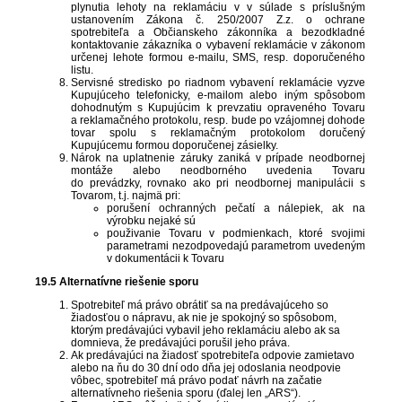
plynutia lehoty na reklamáciu v v súlade s príslušným
ustanovením Zákona č. 250/2007 Z.z. o ochrane
spotrebiteľa a Občianskeho zákonníka a bezodkladné
kontaktovanie zákazníka o vybavení reklamácie v zákonom
určenej lehote formou e-mailu, SMS, resp. doporučeného
listu.
Servisné stredisko po riadnom vybavení reklamácie vyzve
Kupujúceho telefonicky, e-mailom alebo iným spôsobom
dohodnutým s Kupujúcim k prevzatiu opraveného Tovaru
a reklamačného protokolu, resp. bude po vzájomnej dohode
tovar spolu s reklamačným protokolom doručený
Kupujúcemu formou doporučenej zásielky.
Nárok na uplatnenie záruky zaniká v prípade neodbornej
montáže alebo neodborného uvedenia Tovaru
do prevádzky, rovnako ako pri neodbornej manipulácii s
Tovarom, t.j. najmä pri:
porušení ochranných pečatí a nálepiek, ak na
výrobku nejaké sú
použivanie Tovaru v podmienkach, ktoré svojimi
parametrami nezodpovedajú parametrom uvedeným
v dokumentácii k Tovaru
19.5 Alternatívne riešenie sporu
Spotrebiteľ má právo obrátiť sa na predávajúceho so
žiadosťou o nápravu, ak nie je spokojný so spôsobom,
ktorým predávajúci vybavil jeho reklamáciu alebo ak sa
domnieva, že predávajúci porušil jeho práva.
Ak predávajúci na žiadosť spotrebiteľa odpovie zamietavo
alebo na ňu do 30 dní odo dňa jej odoslania neodpovie
vôbec, spotrebiteľ má právo podať návrh na začatie
alternatívneho riešenia sporu (ďalej len „ARS“).