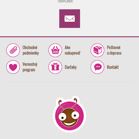
[nový kód]