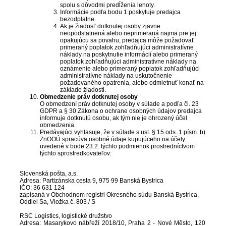
spolu s dôvodmi predĺženia lehoty.
Informácie podľa bodu 1 poskytuje predajca
bezodplatne.
Ak je žiadosť dotknutej osoby zjavne
neopodstatnená alebo neprimeraná najmä pre jej
opakujúcu sa povahu, predajca môže požadovať
primeraný poplatok zohľadňujúci administratívne
náklady na poskytnutie informácií alebo primeraný
poplatok zohľadňujúci administratívne náklady na
oznámenie alebo primeraný poplatok zohľadňujúci
administratívne náklady na uskutočnenie
požadovaného opatrenia, alebo odmietnuť konať na
základe žiadosti.
Obmedzenie práv dotknutej osoby
O obmedzení práv dotknutej osoby v súlade a podľa čl. 23
GDPR a § 30 Zákona o ochrane osobných údajov predajca
informuje dotknutú osobu, ak tým nie je ohrozený účel
obmedzenia.
Predávajúci vyhlasuje, že v súlade s ust. § 15 ods. 1 písm. b)
ZnOOÚ spracúva osobné údaje kupujúceho na účely
uvedené v bode 23.2. týchto podmienok prostredníctvom
týchto sprostredkovateľov:
Slovenská pošta, a.s.
Adresa: Partizánska cesta 9, 975 99 Banská Bystrica
IČO: 36 631 124
zapísaná v Obchodnom registri Okresného súdu Banská Bystrica,
Oddiel Sa, Vložka č. 803 / S
RSC Logistics, logistické družstvo
Adresa: Masarykovo nábřeží 2018/10, Praha 2 - Nové Město, 120