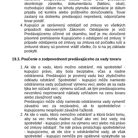
skontroluje zásielku, dokumentáciu (faktúru, obal),
rozhodujúci dátum na lehotu plynutia reklamácie je dátum
prijatia od kuriéra alebo poštového doručovateľa. Tovar
zaslaný na dobierku predávajúci nepreberá; odporúčame
tovar poistiť.
Kupujúci je oprávnený odstúpiť od zmluvy vo všetkých
prípadoch stanovených Zákonom. Odstúpenie je voči
Predávajúcemu účinné od okamihu, keď je mu doručené
písomné prehlásenie Kupujúceho o odstúpení od zmluvy. V
prípade odstúpenia od zmluvy, sa zmluva od počiatku ruší a
zmluvné strany sú povinné vrátiť všetko, čo si na jej základe
poskytli.
19.3. Poučenie o zodpovednosti predávajúceho za vady tovaru
Ak ide o vadu, ktorú možno odstrániť, má spotrebiteľ -
kupujúci právo, aby bola bezplatne, včas a riadne
odstránená. Predávajúci je povinný vadu bez zbytočného
odkladu odstrániť. Spotrebiteľ - kupujúci môže namiesto
odstránenia vady požadovať výmenu veci, alebo ak sa vada
týka len súčasti veci, výmenu súčasti, ak tým predávajúcemu
nevzniknú neprimerané náklady vzhľadom na cenu tovaru
alebo závažnosť vady.
Predávajúci môže vždy namiesto odstránenia vady vymeniť
závadnú vec za nezávadnú, ak to spotrebiteľovi -
kupujúcemu nespôsobí závažné ťažkosti.
Ak ide o vadu, ktorú nemožno odstrániť a ktorá bráni tomu,
aby sa vec mohla riadne užívať ako vec bez vady, má
spotrebiteľ - kupujúci právo na výmenu veci alebo má právo
od zmluvy odstúpiť. Tie isté práva prislúchajú spotrebiteľovi
- kupujúcemu, ak ide síce o odstrániteľné vady, ak však
spotrebiteľ - kupujúci nemôže pre opätovné vyskytnutie sa