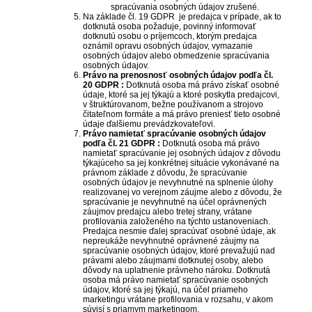
spracúvania osobných údajov zrušené.
Na základe čl. 19 GDPR je predajca v prípade, ak to
dotknutá osoba požaduje, povinný informovať
dotknutú osobu o príjemcoch, ktorým predajca
oznámil opravu osobných údajov, vymazanie
osobných údajov alebo obmedzenie spracúvania
osobných údajov.
Právo na prenosnosť osobných údajov podľa čl.
20 GDPR :
Dotknutá osoba má právo získať osobné
údaje, ktoré sa jej týkajú a ktoré poskytla predajcovi,
v štruktúrovanom, bežne používanom a strojovo
čitateľnom formáte a má právo preniesť tieto osobné
údaje ďalšiemu prevádzkovateľovi.
Právo namietať spracúvanie osobných údajov
podľa čl. 21 GDPR :
Dotknutá osoba má právo
namietať spracúvanie jej osobných údajov z dôvodu
týkajúceho sa jej konkrétnej situácie vykonávané na
právnom základe z dôvodu, že spracúvanie
osobných údajov je nevyhnutné na splnenie úlohy
realizovanej vo verejnom záujme alebo z dôvodu, že
spracúvanie je nevyhnutné na účel oprávnených
záujmov predajcu alebo tretej strany, vrátane
profilovania založeného na týchto ustanoveniach.
Predajca nesmie ďalej spracúvať osobné údaje, ak
nepreukáže nevyhnutné oprávnené záujmy na
spracúvanie osobných údajov, ktoré prevažujú nad
právami alebo záujmami dotknutej osoby, alebo
dôvody na uplatnenie právneho nároku. Dotknutá
osoba má právo namietať spracúvanie osobných
údajov, ktoré sa jej týkajú, na účel priameho
marketingu vrátane profilovania v rozsahu, v akom
súvisí s priamym marketingom.