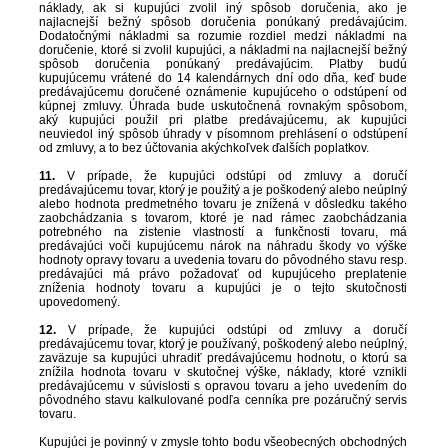
náklady, ak si kupujúci zvolil iný spôsob doručenia, ako je
najlacnejší bežný spôsob doručenia ponúkaný predávajúcim.
Dodatočnými nákladmi sa rozumie rozdiel medzi nákladmi na
doručenie, ktoré si zvolil kupujúci, a nákladmi na najlacnejší bežný
spôsob doručenia ponúkaný predávajúcim. Platby budú
kupujúcemu vrátené do 14 kalendárnych dní odo dňa, keď bude
predávajúcemu doručené oznámenie kupujúceho o odstúpení od
kúpnej zmluvy. Úhrada bude uskutočnená rovnakým spôsobom,
aký kupujúci použil pri platbe predávajúcemu, ak kupujúci
neuviedol iný spôsob úhrady v písomnom prehlásení o odstúpení
od zmluvy, a to bez účtovania akýchkoľvek ďalších poplatkov.
11.
V prípade, že kupujúci odstúpi od zmluvy a doručí
predávajúcemu tovar, ktorý je použitý a je poškodený alebo neúplný
alebo hodnota predmetného tovaru je znížená v dôsledku takého
zaobchádzania s tovarom, ktoré je nad rámec zaobchádzania
potrebného na zistenie vlastností a funkčnosti tovaru, má
predávajúci voči kupujúcemu nárok na náhradu škody vo výške
hodnoty opravy tovaru a uvedenia tovaru do pôvodného stavu resp.
predávajúci má právo požadovať od kupujúceho preplatenie
zníženia hodnoty tovaru a kupujúci je o tejto skutočnosti
upovedomený.
12.
V prípade, že kupujúci odstúpi od zmluvy a doručí
predávajúcemu tovar, ktorý je používaný, poškodený alebo neúplný,
zaväzuje sa kupujúci uhradiť predávajúcemu hodnotu, o ktorú sa
znížila hodnota tovaru v skutočnej výške, náklady, ktoré vznikli
predávajúcemu v súvislosti s opravou tovaru a jeho uvedením do
pôvodného stavu kalkulované podľa cenníka pre pozáručný servis
tovaru.
Kupujúci je povinný v zmysle tohto bodu všeobecných obchodných