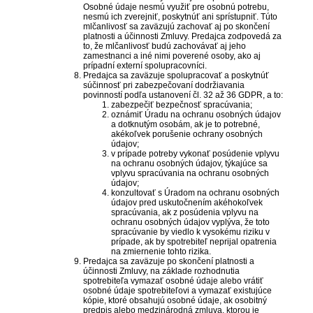
Osobné údaje nesmú využiť pre osobnú potrebu,
nesmú ich zverejniť, poskytnúť ani sprístupniť. Túto
mlčanlivosť sa zaväzujú zachovať aj po skončení
platnosti a účinnosti Zmluvy. Predajca zodpovedá za
to, že mlčanlivosť budú zachovávať aj jeho
zamestnanci a iné nimi poverené osoby, ako aj
prípadní externí spolupracovníci.
Predajca sa zaväzuje spolupracovať a poskytnúť
súčinnosť pri zabezpečovaní dodržiavania
povinností podľa ustanovení čl. 32 až 36 GDPR, a to:
zabezpečiť bezpečnosť spracúvania;
oznámiť Úradu na ochranu osobných údajov
a dotknutým osobám, ak je to potrebné,
akékoľvek porušenie ochrany osobných
údajov;
v prípade potreby vykonať posúdenie vplyvu
na ochranu osobných údajov, týkajúce sa
vplyvu spracúvania na ochranu osobných
údajov;
konzultovať s Úradom na ochranu osobných
údajov pred uskutočnením akéhokoľvek
spracúvania, ak z posúdenia vplyvu na
ochranu osobných údajov vyplýva, že toto
spracúvanie by viedlo k vysokému riziku v
prípade, ak by spotrebiteľ neprijal opatrenia
na zmiernenie tohto rizika.
Predajca sa zaväzuje po skončení platnosti a
účinnosti Zmluvy, na základe rozhodnutia
spotrebiteľa vymazať osobné údaje alebo vrátiť
osobné údaje spotrebiteľovi a vymazať existujúce
kópie, ktoré obsahujú osobné údaje, ak osobitný
predpis alebo medzinárodná zmluva, ktorou je