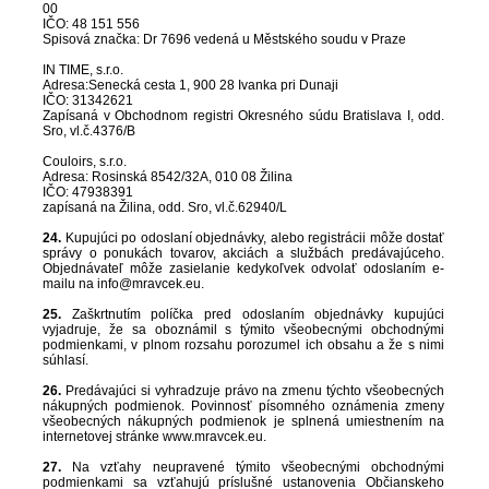
00
IČO: 48 151 556
Spisová značka: Dr 7696 vedená u Městského soudu v Praze
IN TIME, s.r.o.
Adresa:Senecká cesta 1, 900 28 Ivanka pri Dunaji
IČO:
31342621
Zapísaná v Obchodnom registri Okresného súdu Bratislava I, odd.
Sro, vl.č.4376/B
Couloirs, s.r.o.
Adresa: Rosinská 8542/32A, 010 08 Žilina
IČO: 47938391
zapísaná na Žilina, odd. Sro, vl.č.62940/L
24.
Kupujúci po odoslaní objednávky, alebo registrácii môže dostať
správy o ponukách tovarov, akciách a službách predávajúceho.
Objednávateľ môže zasielanie kedykoľvek odvolať odoslaním e-
mailu na info@mravcek.eu.
25.
Zaškrtnutím políčka pred odoslaním objednávky kupujúci
vyjadruje, že sa oboznámil s týmito všeobecnými obchodnými
podmienkami, v plnom rozsahu porozumel ich obsahu a že s nimi
súhlasí.
26.
Predávajúci si vyhradzuje právo na zmenu týchto všeobecných
nákupných podmienok. Povinnosť písomného oznámenia zmeny
všeobecných nákupných podmienok je splnená umiestnením na
internetovej stránke www.mravcek.eu.
27.
Na vzťahy neupravené týmito všeobecnými obchodnými
podmienkami sa vzťahujú príslušné ustanovenia Občianskeho