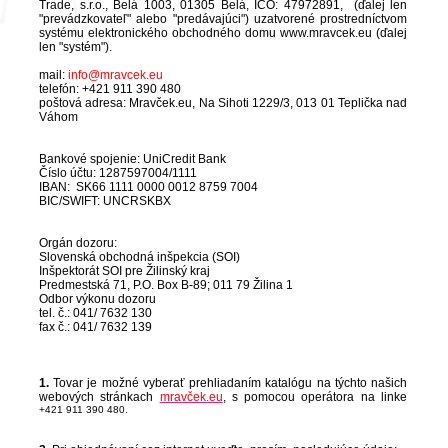
Trade, s.r.o., Belá 1003, 01305 Belá, IČO:
47972891
, (ďalej len
"prevádzkovateľ" alebo "predávajúci") uzatvorené prostredníctvom
systému elektronického obchodného domu www.mravcek.eu (ďalej
len "systém").
mail:
info@mravcek.eu
telefón: +421
911 390 480
poštová adresa: Mravček.eu, Na Sihoti 1229/3,
013 01 Teplička nad
Váhom
Bankové spojenie: UniCredit Bank
Číslo účtu: 1287597004/1111
IBAN: SK66 1111 0000 0012 8759 7004
BIC/SWIFT: UNCRSKBX
Orgán dozoru:
Slovenská obchodná inšpekcia (SOI)
Inšpektorát SOI pre Žilinský kraj
Predmestská 71, P.O. Box B-89; 011 79 Žilina 1
Odbor výkonu dozoru
tel. č.: 041/ 7632 130
fax č.: 041/ 7632 139
1.
Tovar je možné vyberať prehliadaním katalógu na týchto našich
webových stránkach
mravček.eu
, s pomocou operátora na linke
+421 911 390 480.