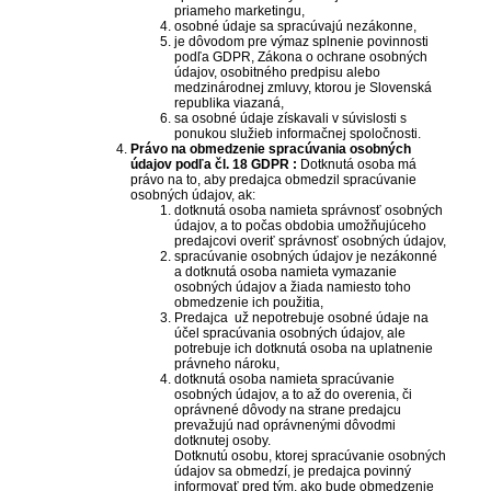
priameho marketingu,
osobné údaje sa spracúvajú nezákonne,
je dôvodom pre výmaz splnenie povinnosti
podľa GDPR, Zákona o ochrane osobných
údajov, osobitného predpisu alebo
medzinárodnej zmluvy, ktorou je Slovenská
republika viazaná,
sa osobné údaje získavali v súvislosti s
ponukou služieb informačnej spoločnosti.
Právo na obmedzenie spracúvania osobných
údajov podľa čl. 18 GDPR :
Dotknutá osoba má
právo na to, aby predajca obmedzil spracúvanie
osobných údajov, ak:
dotknutá osoba namieta správnosť osobných
údajov, a to počas obdobia umožňujúceho
predajcovi overiť správnosť osobných údajov,
spracúvanie osobných údajov je nezákonné
a dotknutá osoba namieta vymazanie
osobných údajov a žiada namiesto toho
obmedzenie ich použitia,
Predajca už nepotrebuje osobné údaje na
účel spracúvania osobných údajov, ale
potrebuje ich dotknutá osoba na uplatnenie
právneho nároku,
dotknutá osoba namieta spracúvanie
osobných údajov, a to až do overenia, či
oprávnené dôvody na strane predajcu
prevažujú nad oprávnenými dôvodmi
dotknutej osoby.
Dotknutú osobu, ktorej spracúvanie osobných
údajov sa obmedzí, je predajca povinný
informovať pred tým, ako bude obmedzenie