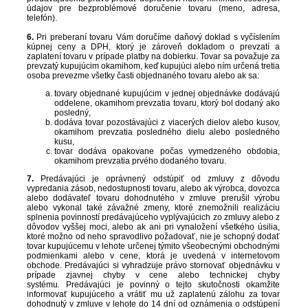
údajov pre bezproblémové doručenie tovaru (meno, adresa,
telefón).
6.
Pri preberaní tovaru Vám doručíme daňový doklad s vyčíslením
kúpnej ceny a DPH, ktorý je zároveň dokladom o prevzatí a
zaplatení tovaru v prípade platby na dobierku. Tovar sa považuje za
prevzatý kupujúcim okamihom, keď kupujúci alebo ním určená tretia
osoba prevezme všetky časti objednaného tovaru alebo ak sa:
tovary objednané kupujúcim v jednej objednávke dodávajú
oddelene, okamihom prevzatia tovaru, ktorý bol dodaný ako
posledný,
dodáva tovar pozostávajúci z viacerých dielov alebo kusov,
okamihom prevzatia posledného dielu alebo posledného
kusu,
tovar dodáva opakovane počas vymedzeného obdobia,
okamihom prevzatia prvého dodaného tovaru.
7.
Predávajúci je oprávnený odstúpiť od zmluvy z dôvodu
vypredania zásob, nedostupnosti tovaru, alebo ak výrobca, dovozca
alebo dodávateľ tovaru dohodnutého v zmluve prerušil výrobu
alebo vykonal také závažné zmeny, ktoré znemožnili realizáciu
splnenia povinností predávajúceho vyplývajúcich zo zmluvy alebo z
dôvodov vyššej moci, alebo ak ani pri vynaložení všetkého úsilia,
ktoré možno od neho spravodlivo požadovať, nie je schopný dodať
tovar kupujúcemu v lehote určenej týmito všeobecnými obchodnými
podmienkami alebo v cene, ktorá je uvedená v internetovom
obchode. Predávajúci si vyhradzuje právo stornovať objednávku v
prípade zjavnej chyby v cene alebo technickej chyby
systému
.
Predávajúci je povinný o tejto skutočnosti okamžite
informovať kupujúceho a vrátiť mu už zaplatenú zálohu za tovar
dohodnutý v zmluve v lehote do 14 dní od oznámenia o odstúpení