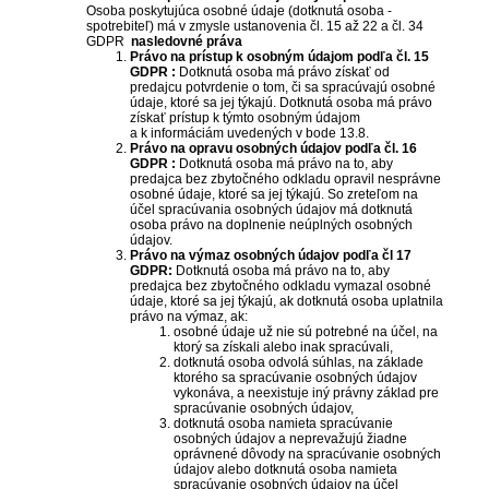
Osoba poskytujúca osobné údaje (dotknutá osoba -
spotrebiteľ) má v zmysle ustanovenia čl. 15 až 22 a čl. 34
GDPR
nasledovné práva
Právo na prístup k osobným údajom podľa čl. 15
GDPR :
Dotknutá osoba má právo získať od
predajcu potvrdenie o tom, či sa spracúvajú osobné
údaje, ktoré sa jej týkajú. Dotknutá osoba má právo
získať prístup k týmto osobným údajom
a k informáciám uvedených v bode 13.8.
Právo na opravu osobných údajov podľa čl. 16
GDPR :
Dotknutá osoba má právo na to, aby
predajca bez zbytočného odkladu opravil nesprávne
osobné údaje, ktoré sa jej týkajú. So zreteľom na
účel spracúvania osobných údajov má dotknutá
osoba právo na doplnenie neúplných osobných
údajov.
Právo na výmaz osobných údajov podľa čl 17
GDPR:
Dotknutá osoba má právo na to, aby
predajca bez zbytočného odkladu vymazal osobné
údaje, ktoré sa jej týkajú, ak dotknutá osoba uplatnila
právo na výmaz, ak:
osobné údaje už nie sú potrebné na účel, na
ktorý sa získali alebo inak spracúvali,
dotknutá osoba odvolá súhlas, na základe
ktorého sa spracúvanie osobných údajov
vykonáva, a neexistuje iný právny základ pre
spracúvanie osobných údajov,
dotknutá osoba namieta spracúvanie
osobných údajov a neprevažujú žiadne
oprávnené dôvody na spracúvanie osobných
údajov alebo dotknutá osoba namieta
spracúvanie osobných údajov na účel