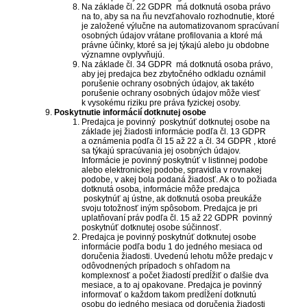
Na základe čl. 22 GDPR má dotknutá osoba právo
na to, aby sa na ňu nevzťahovalo rozhodnutie, ktoré
je založené výlučne na automatizovanom spracúvaní
osobných údajov vrátane profilovania a ktoré má
právne účinky, ktoré sa jej týkajú alebo ju obdobne
významne ovplyvňujú.
Na základe čl. 34 GDPR má dotknutá osoba právo,
aby jej predajca bez zbytočného odkladu oznámil
porušenie ochrany osobných údajov, ak takéto
porušenie ochrany osobných údajov môže viesť
k vysokému riziku pre práva fyzickej osoby.
Poskytnutie informácií dotknutej osobe
Predajca je povinný poskytnúť dotknutej osobe na
základe jej žiadosti informácie podľa čl. 13 GDPR
a oznámenia podľa čl 15 až 22 a čl. 34 GDPR , ktoré
sa týkajú spracúvania jej osobných údajov.
Informácie je povinný poskytnúť v listinnej podobe
alebo elektronickej podobe, spravidla v rovnakej
podobe, v akej bola podaná žiadosť. Ak o to požiada
dotknutá osoba, informácie môže predajca
poskytnúť aj ústne, ak dotknutá osoba preukáže
svoju totožnosť iným spôsobom. Predajca je pri
uplatňovaní práv podľa čl. 15 až 22 GDPR povinný
poskytnúť dotknutej osobe súčinnosť.
Predajca je povinný poskytnúť dotknutej osobe
informácie podľa bodu 1 do jedného mesiaca od
doručenia žiadosti. Uvedenú lehotu môže predajc v
odôvodnených prípadoch s ohľadom na
komplexnosť a počet žiadostí predĺžiť o ďalšie dva
mesiace, a to aj opakovane. Predajca je povinný
informovať o každom takom predĺžení dotknutú
osobu do jedného mesiaca od doručenia žiadosti