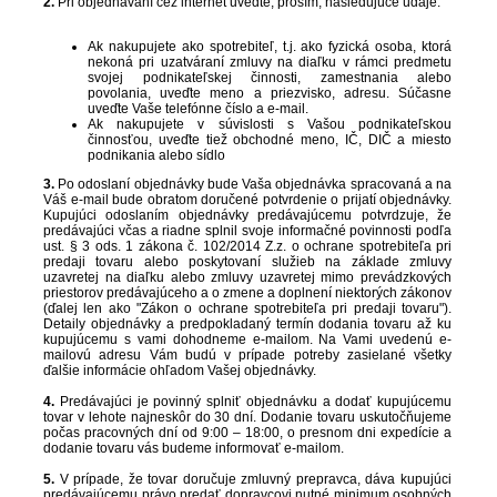
2.
Pri objednávaní cez internet uveďte, prosím, nasledujúce údaje:
Ak nakupujete ako spotrebiteľ, t.j. ako fyzická osoba, ktorá
nekoná pri uzatváraní zmluvy na diaľku v rámci predmetu
svojej podnikateľskej činnosti, zamestnania alebo
povolania, uveďte meno a priezvisko, adresu. Súčasne
uveďte Vaše telefónne číslo a e-mail.
Ak nakupujete v súvislosti s Vašou podnikateľskou
činnosťou, uveďte tiež obchodné meno, IČ, DIČ a miesto
podnikania alebo sídlo
3.
Po odoslaní objednávky bude Vaša objednávka spracovaná a na
Váš e-mail bude obratom doručené potvrdenie o prijatí objednávky.
Kupujúci odoslaním objednávky predávajúcemu potvrdzuje, že
predávajúci včas a riadne splnil svoje informačné povinnosti podľa
ust. § 3 ods. 1 zákona č. 102/2014 Z.z. o ochrane spotrebiteľa pri
predaji tovaru alebo poskytovaní služieb na základe zmluvy
uzavretej na diaľku alebo zmluvy uzavretej mimo prevádzkových
priestorov predávajúceho a o zmene a doplnení niektorých zákonov
(ďalej len ako "Zákon o ochrane spotrebiteľa pri predaji tovaru").
Detaily objednávky a predpokladaný termín dodania tovaru až ku
kupujúcemu s vami dohodneme e-mailom. Na Vami uvedenú e-
mailovú adresu Vám budú v prípade potreby zasielané všetky
ďalšie informácie ohľadom Vašej objednávky.
4.
Predávajúci je povinný splniť objednávku a dodať kupujúcemu
tovar v lehote najneskôr do 30 dní. Dodanie tovaru uskutočňujeme
počas pracovných dní od 9:00 – 18:00, o presnom dni expedície a
dodanie tovaru vás budeme informovať e-mailom.
5.
V prípade, že tovar doručuje zmluvný prepravca, dáva kupujúci
predávajúcemu právo predať dopravcovi nutné minimum osobných