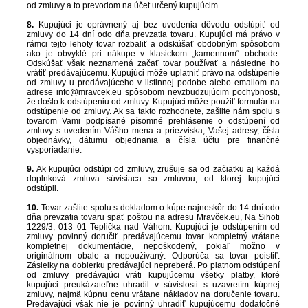
od zmluvy a to prevodom na účet určený kupujúcim.
8.
Kupujúci je oprávnený aj bez uvedenia dôvodu odstúpiť od
zmluvy do 14 dní odo dňa prevzatia tovaru. Kupujúci má právo v
rámci tejto lehoty tovar rozbaliť a odskúšať obdobným spôsobom
ako je obvyklé pri nákupe v klasickom „kamennom“ obchode.
Odskúšať však neznamená začať tovar používať a následne ho
vrátiť predávajúcemu. Kupujúci môže uplatniť právo na odstúpenie
od zmluvy u predávajúceho v listinnej podobe alebo emailom na
adrese info@mravcek.eu spôsobom nevzbudzujúcim pochybnosti,
že došlo k odstúpeniu od zmluvy. Kupujúci môže použiť formulár na
odstúpenie od zmluvy. Ak sa takto rozhodnete, zašlite nám spolu s
tovarom Vami podpísané písomné prehlásenie o odstúpení od
zmluvy s uvedením Vášho mena a priezviska, Vašej adresy, čísla
objednávky, dátumu objednania a čísla účtu pre finančné
vysporiadanie.
9.
Ak kupujúci odstúpi od zmluvy, zrušuje sa od začiatku aj každá
doplnková zmluva súvisiaca so zmluvou, od ktorej kupujúci
odstúpil.
10.
Tovar zašlite spolu s dokladom o kúpe najneskôr do 14 dní odo
dňa prevzatia tovaru späť poštou na adresu
Mravček.eu
, Na Sihoti
1229/3,
013 01 Teplička nad Váhom
. Kupujúci je odstúpením od
zmluvy povinný doručiť predávajúcemu tovar kompletný vrátane
kompletnej dokumentácie, nepoškodený, pokiaľ možno v
originálnom obale a nepoužívaný. Odporúča sa tovar poistiť.
Zásielky na dobierku predávajúci nepreberá. Po platnom odstúpení
od zmluvy predávajúci vráti kupujúcemu všetky platby, ktoré
kupujúci preukázateľne uhradil v súvislosti s uzavretím kúpnej
zmluvy, najmä kúpnu cenu vrátane nákladov na doručenie tovaru.
Predávajúci však nie je povinný uhradiť kupujúcemu dodatočné