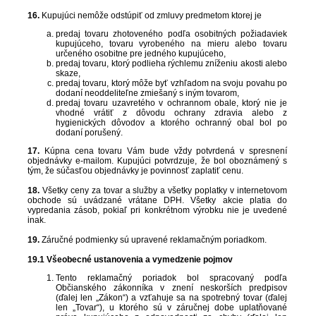
16.
Kupujúci nemôže odstúpiť od zmluvy predmetom ktorej je
predaj tovaru zhotoveného podľa osobitných požiadaviek
kupujúceho, tovaru vyrobeného na mieru alebo tovaru
určeného osobitne pre jedného kupujúceho,
predaj tovaru, ktorý podlieha rýchlemu zníženiu akosti alebo
skaze,
predaj tovaru, ktorý môže byť vzhľadom na svoju povahu po
dodaní neoddeliteľne zmiešaný s iným tovarom,
predaj tovaru uzavretého v ochrannom obale, ktorý nie je
vhodné vrátiť z dôvodu ochrany zdravia alebo z
hygienických dôvodov a ktorého ochranný obal bol po
dodaní porušený.
17.
Kúpna cena tovaru Vám bude vždy potvrdená v spresnení
objednávky e-mailom. Kupujúci potvrdzuje, že bol oboznámený s
tým, že súčasťou objednávky je povinnosť zaplatiť cenu.
18.
Všetky ceny za tovar a služby a všetky poplatky v internetovom
obchode sú uvádzané vrátane DPH. Všetky akcie platia do
vypredania zásob, pokiaľ pri konkrétnom výrobku nie je uvedené
inak.
19.
Záručné podmienky sú upravené reklamačným poriadkom.
19.1
Všeobecné ustanovenia a vymedzenie pojmov
Tento reklamačný poriadok bol spracovaný podľa
Občianského zákonníka v znení neskorších predpisov
(ďalej len „Zákon“) a vzťahuje sa na spotrebný tovar (ďalej
len „Tovar“), u ktorého sú v záručnej dobe uplatňované