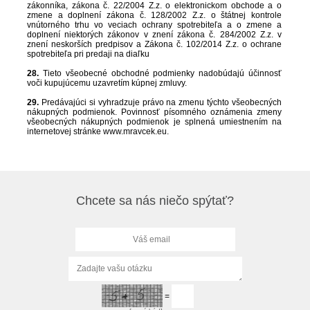
zákonníka, zákona č. 22/2004 Z.z. o elektronickom obchode a o
zmene a doplnení zákona č. 128/2002 Z.z. o štátnej kontrole
vnútorného trhu vo veciach ochrany spotrebiteľa a o zmene a
doplnení niektorých zákonov v znení zákona č. 284/2002 Z.z. v
znení neskorších predpisov a Zákona č. 102/2014 Z.z. o ochrane
spotrebiteľa pri predaji na diaľku
28.
Tieto všeobecné obchodné podmienky nadobúdajú účinnosť
voči kupujúcemu uzavretím kúpnej zmluvy.
29.
Predávajúci si vyhradzuje právo na zmenu týchto všeobecných
nákupných podmienok. Povinnosť písomného oznámenia zmeny
všeobecných nákupných podmienok je splnená umiestnením na
internetovej stránke www.mravcek.eu.
Chcete sa nás niečo spýtať?
=