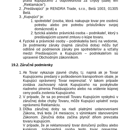
práva kupujúceho z odpovednosti za chyby (ďalej len
„Reklamácie“).
„Predávajúci“ je RENDRA Trade, s.r.o., Belá 1003, 01305
Belá.
„Kupujúci“ je:
spotrebiteľ (osoba, ktorá nakupuje tovar pre osobnú
potrebu alebo pre potrebu príslušníkov svojej
domácnosti) a
fyzická a/alebo právnická osoba – podnikateľ, ktorý s
predávajúcim uzavrel zmluvu o kúpe tovaru.
Fyzické a právnické osoby – podnikatelia berú na vedomie,
že podmienky záruky (najmä záručná doba) môžu byť
odlišné od podmienok záruky pre spotrebiteľov a vzťahy
medzi Predávajúcim a Kupujúcim – podnikateľom sú
upravené Obchodným zákonníkom.
19.2. Záručné podmienky
Ak Tovar vykazuje zjavné chyby, t.j. najmä ak je Tovar
Kupujúcemu predaný v poškodenom transportnom obale, je
Kupujúci oprávnený Tovar neprevziať. V takom prípade
zostáva zachovaný nárok Kupujúceho na poskytnutie
riadneho plnenia Predávajúceho alebo na vrátenie kúpnej
ceny podľa zvolenia Kupujúceho.
V prípade, že sa po prevzatí Tovaru Kupujúcim vyskytnú v
záručnej dobe chyby Tovaru, môže Kupujúci uplatniť svoju
oprávnenú Reklamáciu.
Dĺžka záručnej doby sa riadi platnými ustanoveniami
Zákona, trvá teda 24 mesiacov, s výnimkami stanovenými
Zákonom. Záručná doba začína plynúť dňom prevzatia
tovaru kupujúcim.
V prípade, že je reklamovaný tovar doručený poštou alebo
kuriérom, zodpovedná osoba tento tovar prevezme,