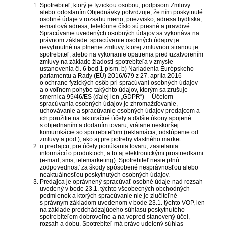
Spotrebiteľ, ktorý je fyzickou osobou, podpisom Zmluvy
alebo odoslaním Objednávky potvrdzuje, že ním poskytnuté
osobné údaje v rozsahu meno, priezvisko, adresa bydliska,
e-mailová adresa, telefónne číslo sú presné a pravdivé.
Spracúvanie uvedených osobných údajov sa vykonáva na
právnom základe: spracúvanie osobných údajov je
nevyhnutné na plnenie zmluvy, ktorej zmluvnou stranou je
spotrebiteľ, alebo na vykonanie opatrenia pred uzatvorením
zmluvy na základe žiadosti spotrebiteľa v zmysle
ustanovenia čl. 6 bod 1 písm. b) Nariadenia Európskeho
parlamentu a Rady (EÚ) 2016/679 z 27. apríla 2016
o ochrane fyzických osôb pri spracúvaní osobných údajov
a o voľnom pohybe takýchto údajov, ktorým sa zrušuje
smernica 95/46/ES (ďalej len „GDPR“) Účelom
spracúvania osobných údajov je zhromažďovanie,
uchovávanie a spracúvanie osobných údajov predajcom a
ich použitie na fakturačné účely a ďalšie úkony spojené
s objednaním a dodaním tovaru, vrátane neskoršej
komunikácie so spotrebiteľom (reklamácia, odstúpenie od
zmluvy a pod.), ako aj pre potreby vlastného market
u predajcu, pre účely ponúkania tovaru, zasielania
informácií o produktoch, a to aj elektronickými prostriedkami
(e-mail, sms, telemarketing). Spotrebiteľ nesie plnú
zodpovednosť za škody spôsobené nesprávnosťou alebo
neaktuálnosťou poskytnutých osobných údajov.
Predajca je oprávnený spracúvať osobné údaje nad rozsah
uvedený v bode 23.1. týchto všeobecných obchodných
podmienok a ktorých spracúvanie nie je zlučiteľné
s právnym základom uvedenom v bode 23.1. týchto VOP, len
na základe predchádzajúceho súhlasu poskytnutého
spotrebiteľom dobrovoľne a na vopred stanovený účel,
rozsah a dobu. Spotrebiteľ má právo udelený súhlas