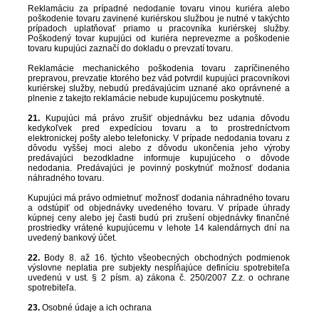
Reklamáciu za prípadné nedodanie tovaru vinou kuriéra alebo
poškodenie tovaru zavinené kuriérskou službou je nutné v takýchto
prípadoch uplatňovať priamo u pracovníka kuriérskej služby.
Poškodený tovar kupujúci od kuriéra neprevezme a poškodenie
tovaru kupujúci zaznačí do dokladu o prevzatí tovaru.
Reklamácie mechanického poškodenia tovaru zapríčineného
prepravou, prevzatie ktorého bez vád potvrdil kupujúci pracovníkovi
kuriérskej služby, nebudú predávajúcim uznané ako oprávnené a
plnenie z takejto reklamácie nebude kupujúcemu poskytnuté.
21.
Kupujúci má právo zrušiť objednávku bez udania dôvodu
kedykoľvek pred expedíciou tovaru a to prostredníctvom
elektronickej pošty alebo telefonicky. V prípade nedodania tovaru z
dôvodu vyššej moci alebo z dôvodu ukončenia jeho výroby
predávajúci bezodkladne informuje kupujúceho o dôvode
nedodania. Predávajúci je povinný poskytnúť možnosť dodania
náhradného tovaru.
Kupujúci má právo odmietnuť možnosť dodania náhradného tovaru
a odstúpiť od objednávky uvedeného tovaru. V prípade úhrady
kúpnej ceny alebo jej časti budú pri zrušení objednávky finančné
prostriedky vrátené kupujúcemu v lehote 14 kalendárnych dní na
uvedený bankový účet.
22.
Body 8. až 16. týchto všeobecných obchodných podmienok
výslovne neplatia pre subjekty nespĺňajúce definíciu spotrebiteľa
uvedenú v ust. § 2 písm. a) zákona č. 250/2007 Z.z. o ochrane
spotrebiteľa.
23.
Osobné údaje a ich ochrana