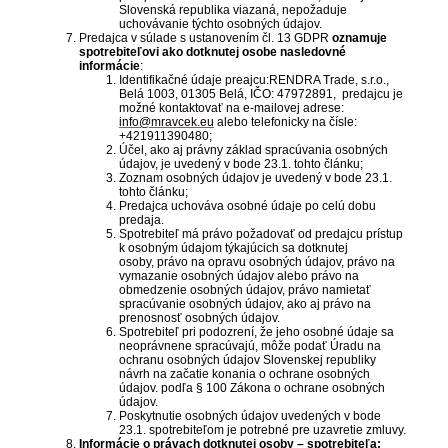
Slovenská republika viazaná, nepožaduje
uchovávanie týchto osobných údajov.
Predajca v súlade s ustanovením čl. 13 GDPR
oznamuje
spotrebiteľovi ako dotknutej osobe nasledovné
informácie
:
Identifikačné údaje preajcu:RENDRA Trade, s.r.o.,
Belá 1003, 01305 Belá, IČO:
47972891
, predajcu je
možné kontaktovať na e-mailovej adrese:
info@mravcek.eu
alebo telefonicky na čísle:
+421911390480;
Účel, ako aj právny základ spracúvania osobných
údajov, je uvedený v bode 23.1. tohto článku;
Zoznam osobných údajov je uvedený v bode 23.1.
tohto článku;
Predajca uchováva osobné údaje po celú dobu
predaja.
Spotrebiteľ má právo požadovať od predajcu prístup
k osobným údajom týkajúcich sa dotknutej
osoby, právo na opravu osobných údajov, právo na
vymazanie osobných údajov alebo právo na
obmedzenie osobných údajov, právo namietať
spracúvanie osobných údajov, ako aj právo na
prenosnosť osobných údajov.
Spotrebiteľ pri podozrení, že jeho osobné údaje sa
neoprávnene spracúvajú, môže podať Úradu na
ochranu osobných údajov Slovenskej republiky
návrh na začatie konania o ochrane osobných
údajov. podľa § 100 Zákona o ochrane osobných
údajov.
Poskytnutie osobných údajov uvedených v bode
23.1. spotrebiteľom je potrebné pre uzavretie zmluvy.
Informácie o právach dotknutej osoby – spotrebiteľa: