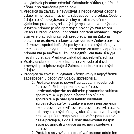
kedykoľvek písomne odvolať. Odvolanie súhlasu je účinné
dňom jeho doručenia predajcovi.
Predajca sa zaväzuje nevyužívať a neposkytovať osobné
údaje mimo rozsah nutný na zabezpečenie predaja. Osobné
údaje nie sú poskytované žiadnym tretím osobám s
výnimkou produktov, pri ktorých je výslovne uvedený opak.
V takom prípade je však predajca povinný v zmluvnom
vzťahu s treťou osobou dohodnúť ochranu osobných údajov
v zmysle platných právnych predpisov, najmä Zákona
o ochrane osobných údajov, a zároveň je v Zmluve povinný
informovať spotrebiteľa, že poskytnutie osobných údajov
tretej osobe je nevyhnutné pre plnenie Zmluvy a v opačnom
prípade nie je možné službu poskytnúť. Pre tieto účely je
nevyhnutné, aby Predajca získal od spotrebiteľa súhlas.
Všetky osobné údaje sú chránené v zmysle platných
právnych predpisov, najmä Zákona o ochrane osobných
údajov.
Predajca sa zaväzuje vykonať všetky kroky k najvyššiemu
zabezpečeniu osobných údajov spotrebiteľa. .
Predajca nesmie poveriť spracúvaním osobných
údajov ďalšieho sprostredkovateľa bez
predchádzajúceho osobitného písomného súhlasu
spotrebiteľa. V prípade písomného súhlasu
spotrebiteľa je predajca tomuto ďalšiemu
sprostredkovateľovi v zmluve alebo inom právnom
úkone povinný uložiť rovnaké povinnosti týkajúce sa
ochrany osobných údajov, ako sú ustanovené v tejto
Zmluve, pričom zodpovednosť voči spotrebiteľovi
nesie predajca, ak ďalší sprostredkovateľ nesplní
svoje povinnosti týkajúce sa ochrany osobných
údajov.
Predajca sa zaväzuje spracúvať osobné údaje len