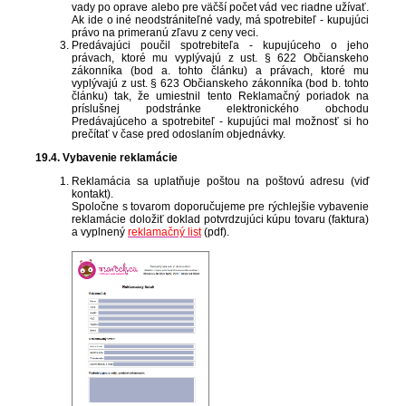
vady po oprave alebo pre väčší počet vád vec riadne užívať.
Ak ide o iné neodstrániteľné vady, má spotrebiteľ - kupujúci
právo na primeranú zľavu z ceny veci.
Predávajúci poučil spotrebiteľa - kupujúceho o jeho
právach, ktoré mu vyplývajú z ust. § 622 Občianskeho
zákonníka (bod a. tohto článku) a právach, ktoré mu
vyplývajú z ust. § 623 Občianskeho zákonníka (bod b. tohto
článku) tak, že umiestnil tento Reklamačný poriadok na
príslušnej podstránke elektronického obchodu
Predávajúceho a spotrebiteľ - kupujúci mal možnosť si ho
prečítať v čase pred odoslaním objednávky.
19.4. Vybavenie reklamácie
Reklamácia sa uplatňuje poštou na poštovú adresu (viď
kontakt).
Spoločne s tovarom doporučujeme pre rýchlejšie vybavenie
reklamácie doložiť doklad potvrdzujúci kúpu tovaru (faktura)
a vyplnený
reklamačný list
(pdf).